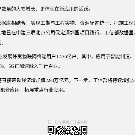
户数量的大幅增长，更体现在新应用的活跃。
数据库相结合，实现工期与工程实物、资源配置统一；把施工现
工地已在中建三局北京公司保定深圳园项目践行。工信部数据显
例。
业发展蜂窝物联网终端用户12.36亿户。其中，应用于智能制造
1.9%，5G正加速融入千行百业。
G将直接带动经济增加值2.93万亿元。下一步，工信部将持续增强
富融合应用，拓展重点行业应用。
扫一扫在手机打开当前页