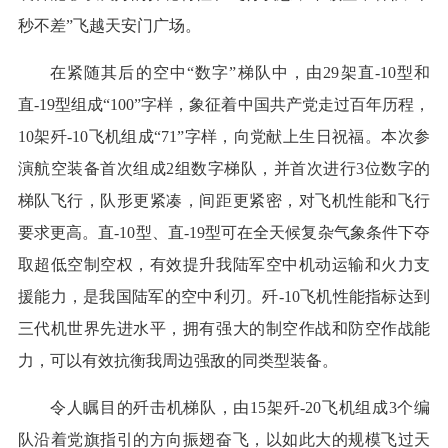
秒不差”飞越天安门广场。
在紧随其后的空中“数字”梯队中，由29架直-10型和
直-19型组成“100”字样，象征着中国共产党走过百年历程，
10架歼-10飞机组成“71”字样，向党献上生日祝福。本次参
演航空装备首次组成2组数字梯队，并首次进行3位数字的
梯队飞行，队形更紧凑，间距更紧密，对飞机性能和飞行
要求更高。直-10型、直-19型可在全天候复杂气象条件下夺
取超低空制空权，有效提升我陆军空中机动运输和火力支
援能力，是我国陆军的空中利刃。歼-10飞机性能指标达到
三代机世界先进水平，拥有强大的制空作战和防空作战能
力，可以有效抗衡我周边强敌的同类型装备。
令人瞩目的歼击机梯队，由15架歼-20飞机组成3个编
队沿着党旗指引的方向振翅奋飞，以如此大的规模飞过天