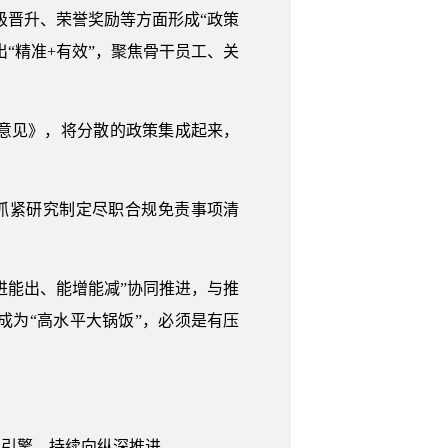
级晋升、荣誉奖励等方面形成“政策
“精准+有效”，聚焦骨干员工、关
意见》，将分散的政策集成起来，
抓紧研究制定尽职合规免责事项清
进能出、能增能减”协同推进，与推
为“高水平大锅饭”，必须是有压
劲引擎，持续向纵深推进。