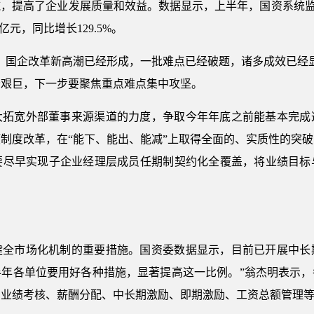
，提高了企业发展质量和效益。数据显示，上半年，国资系统监管
亿元，同比增长129.5%。
，国企改革新高潮已经形成，一批难点已经破题，诸多成效已经
分艰巨，下一步要聚焦重点难点集中攻坚。
大拓宽外部董事来源渠道的力度，争取今年年底之前能基本完成
制度改革，在“能下、能出、能减”上取得全面的、实质性的突
要尽早实现子企业经理层成员任期制契约化全覆盖，将业绩目标
健全市场化机制的重要措施。国资委数据显示，目前已开展中长
，下半年各单位要用好各种措施，显著提高这一比例。”翁杰明表示
实业绩考核、薪酬分配、中长期激励、即期激励、工资总额管理