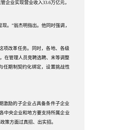
企业实现营业收入33.6万亿元，
显现。”翁杰明指出。他同时强调，
这项改革任务。同时，各地、各级
破，在管理人员竞聘选聘、末等调整
与任期制契约化绑定，设置挑战性
期激励的子企业占具备条件子企业
，各中央企业和地方要支持所属企业
等政策方面过真招、出实招。