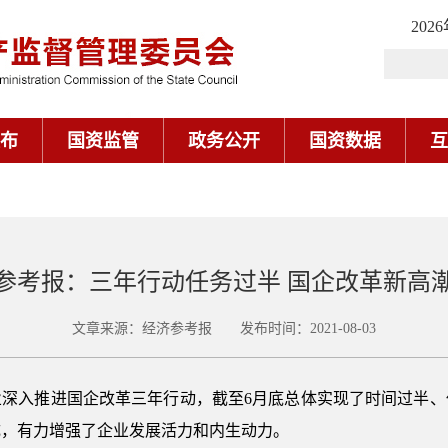
202
布
国资监管
政务公开
国资数据
互
参考报：三年行动任务过半 国企改革新高
文章来源：经济参考报 发布时间：2021-08-03
业深入推进国企改革三年行动，截至6月底总体实现了时间过半、
成，有力增强了企业发展活力和内生动力。