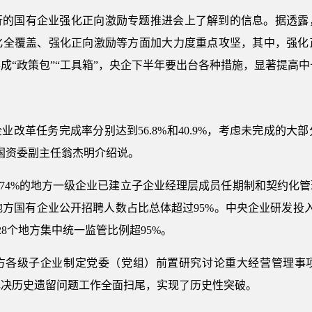
行的国有企业强化正向激励专题推进会上了解到的信息。据透露
化全覆盖、强化正向激励等方面加大力度重点攻坚，其中，强化
成“政策包”“工具箱”，央企下半年要出台各种措施，显著提高
业改革任务完成率分别达到56.8%和40.9%，考虑未完成的
国资委副主任翁杰明介绍说。
和74%的地方一级企业已建立子企业经理层成员任期制和契约化
央和地方国有企业公开招聘人数占比总体超过95%。中央企业研发投
28个地方集中统一监管比例超95%。
方各级子企业制定党委（党组）前置研究讨论重大经营管理事
解决历史遗留问题工作全面扫尾，实现了历史性突破。