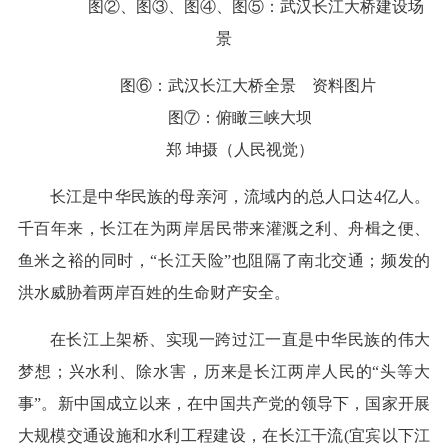
图②、图③、图④、图⑤：武汉长江大桥建设场
景
图⑥：武汉长江大桥全景 资料图片
图⑦：俯瞰三峡大坝
郑 坤摄（人民视觉）
长江是中华民族的母亲河，流域内的总人口达4亿人。
千百年来，长江在为两岸居民带来灌溉之利、舟楫之便、
鱼米之裕的同时，“长江天险”也阻隔了南北交通；频发的
洪水威胁着两岸百姓的生命财产安全。
在长江上架桥、实现一跨过江一直是中华民族的伟大
梦想；兴水利、除水害，历来是长江两岸人民的“头等大
事”。新中国成立以来，在中国共产党的领导下，国家开展
大规模交通设施和水利工程建设，在长江干流(宜宾以下江