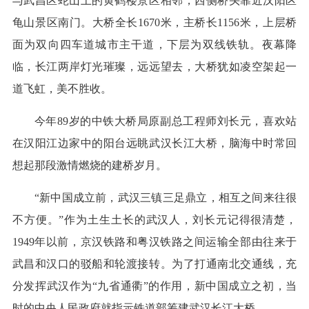
与武昌区蛇山上的黄鹤楼景区相邻，西侧桥头靠近汉阳区
龟山景区南门。大桥全长1670米，主桥长1156米，上层桥
面为双向四车道城市主干道，下层为双线铁轨。夜幕降
临，长江两岸灯光璀璨，远远望去，大桥犹如凌空架起一
道飞虹，美不胜收。
今年89岁的中铁大桥局原副总工程师刘长元，喜欢站
在汉阳江边家中的阳台远眺武汉长江大桥，脑海中时常回
想起那段激情燃烧的建桥岁月。
“新中国成立前，武汉三镇三足鼎立，相互之间来往很
不方便。”作为土生土长的武汉人，刘长元记得很清楚，
1949年以前，京汉铁路和粤汉铁路之间运输全部由往来于
武昌和汉口的驳船和轮渡接转。为了打通南北交通线，充
分发挥武汉作为“九省通衢”的作用，新中国成立之初，当
时的中央人民政府就指示铁道部筹建武汉长江大桥。