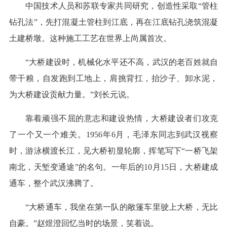
中国技术人员和苏联专家共同研究，创造性采取“管柱
钻孔法”，先打混凝土管柱到江底，再在江底钻孔浇筑混凝
土建桥墩。这种施工工艺在世界上尚属首次。
“大桥建设时，机械化水平还不高，武汉的老百姓就自
带干粮，自发跑到工地上，肩挑背扛，抬沙子、卸水泥，
为大桥建设贡献力量。”刘长元说。
靠着顽强不屈的意志和建设热情，大桥建设者们攻克
了一个又一个难关。1956年6月，毛泽东同志到武汉视察
时，游泳横渡长江，见大桥初显轮廓，挥笔写下“一桥飞架
南北，天堑变通途”的名句。一年后的10月15日，大桥建成
通车，整个武汉沸腾了。
“大桥通车，我坐在第一队的敞篷车里驶上大桥，无比
自豪。”赵煜澄回忆当时的场景，笑着说。