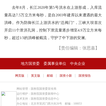
去年8月，长江2020年第5号洪水在上游形成，入库流
量高达7.5万立方米每秒，是自2003年建库以来遭遇的最大
洪峰。作为防御长江上游洪水的“总阀门”，三峡大坝首次
开启11个泄洪孔洞，控制下泄流量逐步增至4.9万立方米每
秒，超过1/3的洪峰被截流，守护了中下游的安澜。
【责任编辑：张思嘉】
地方国资委
委属事业单位
中央企业
|
|
|
|
网页版
英文版
邮箱
国资小新
国资报告
网站管理：国务院国资委宣传局
运行维护：国务院国资委新闻中心
技术支持：国务院国资委信息中心
办公地址：北京市宣武门西大街26号 邮编：100053