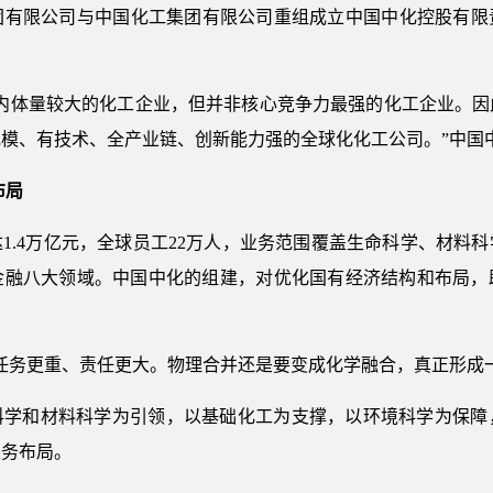
集团有限公司与中国化工集团有限公司重组成立中国中化控股有限
围内体量较大的化工企业，但并非核心竞争力最强的化工企业。因
模、有技术、全产业链、创新能力强的全球化化工公司。”中国
布局
1.4万亿元，全球员工22万人，业务范围覆盖生命科学、材料
金融八大领域。中国中化的组建，对优化国有经济结构和布局，
任务更重、责任更大。物理合并还是要变成化学融合，真正形成
科学和材料科学为引领，以基础化工为支撑，以环境科学为保障
业务布局。