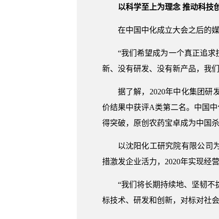
以科学至上为理念 推动科技
在中国中化成立大会之后的
“我们希望成为一个真正追
新、没有研发、没有新产品，我们
据了解，2020年中化集团
价结果中获评A类第二名。中国中
得突破，原创农药宝卓成为中国
以沈阳化工研究院有限公司
措激发企业活力，2020年实现经
“我们将长期持续地、坚韧不
标技术、研发和创新，对标对社