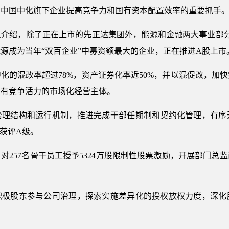
为中国中化旗下企业提高竞争力和国有资本配置效率的重要抓手
介绍，除了正在上市的先正达集团外，能源和金融两大事业部分别
中化能源成为当年“双百企业”中募资额最大的企业，正在推进A股上市
化的混改率超过78%，资产证券化率近50%，并以混促改，加
富有竞争活力的市场化经营主体。
治理结构和运行机制，推进完成干部任期制和契约化管理，有序
获评A级。
对257名骨干员工授予5324万股限制性股票激励，开展部门总
积极股东参与公司治理，探索实施差异化的授权放权力度，深化