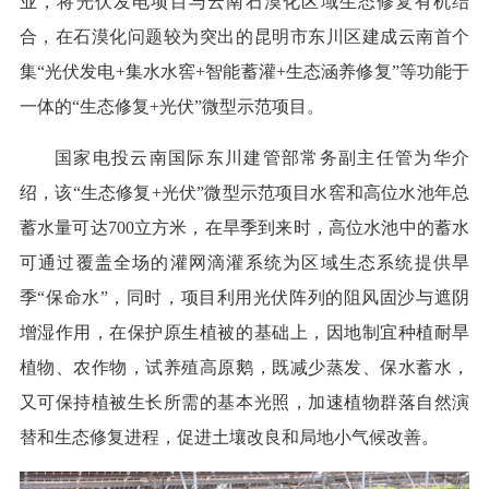
业，将光伏发电项目与云南石漠化区域生态修复有机结
合，在石漠化问题较为突出的昆明市东川区建成云南首个
集“光伏发电+集水水窖+智能蓄灌+生态涵养修复”等功能于
一体的“生态修复+光伏”微型示范项目。
国家电投云南国际东川建管部常务副主任管为华介
绍，该“生态修复+光伏”微型示范项目水窖和高位水池年总
蓄水量可达700立方米，在旱季到来时，高位水池中的蓄水
可通过覆盖全场的灌网滴灌系统为区域生态系统提供旱
季“保命水”，同时，项目利用光伏阵列的阻风固沙与遮阴
增湿作用，在保护原生植被的基础上，因地制宜种植耐旱
植物、农作物，试养殖高原鹅，既减少蒸发、保水蓄水，
又可保持植被生长所需的基本光照，加速植物群落自然演
替和生态修复进程，促进土壤改良和局地小气候改善。