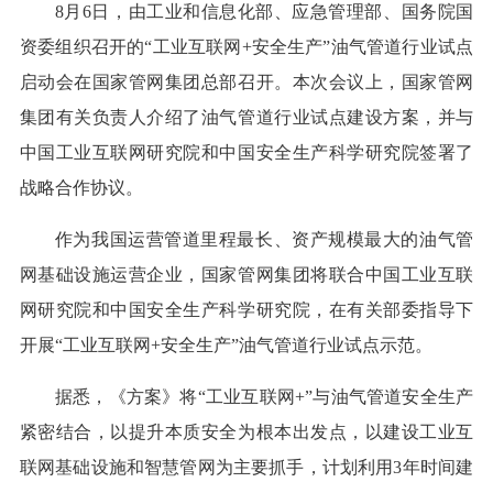
8月6日，由工业和信息化部、应急管理部、国务院国
资委组织召开的“工业互联网+安全生产”油气管道行业试点
启动会在国家管网集团总部召开。本次会议上，国家管网
集团有关负责人介绍了油气管道行业试点建设方案，并与
中国工业互联网研究院和中国安全生产科学研究院签署了
战略合作协议。
作为我国运营管道里程最长、资产规模最大的油气管
网基础设施运营企业，国家管网集团将联合中国工业互联
网研究院和中国安全生产科学研究院，在有关部委指导下
开展“工业互联网+安全生产”油气管道行业试点示范。
据悉，《方案》将“工业互联网+”与油气管道安全生产
紧密结合，以提升本质安全为根本出发点，以建设工业互
联网基础设施和智慧管网为主要抓手，计划利用3年时间建