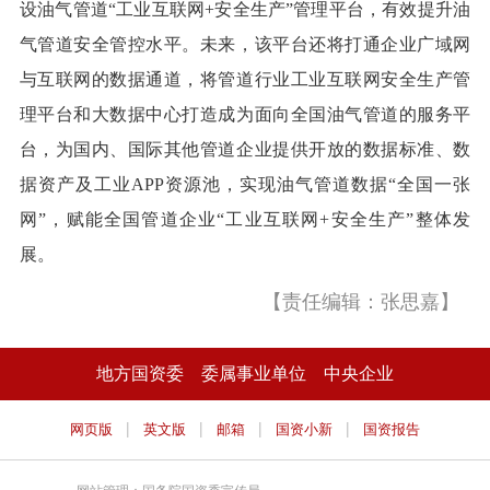
设油气管道“工业互联网+安全生产”管理平台，有效提升油
气管道安全管控水平。未来，该平台还将打通企业广域网
与互联网的数据通道，将管道行业工业互联网安全生产管
理平台和大数据中心打造成为面向全国油气管道的服务平
台，为国内、国际其他管道企业提供开放的数据标准、数
据资产及工业APP资源池，实现油气管道数据“全国一张
网”，赋能全国管道企业“工业互联网+安全生产”整体发
展。
【责任编辑：张思嘉】
地方国资委
委属事业单位
中央企业
|
|
|
|
网页版
英文版
邮箱
国资小新
国资报告