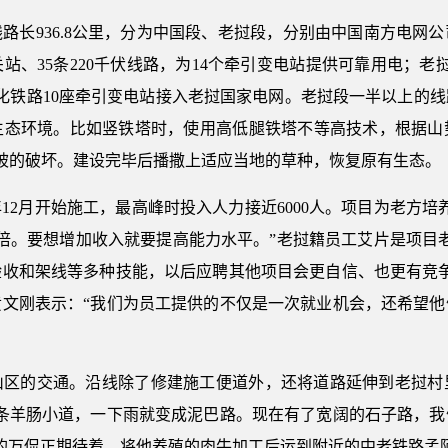
路长936.8公里，分为中国段、老挝段，分别由中国南方电网
关站、35条220千伏线路，为14个牵引变电站提供可靠用电；老挝
电气化铁路10座牵引变电站接入老挝国家电网。老挝段一半以上的
生态环境。比如竖铁塔时，使用高低腿铁塔不等高技术，根据山
被的破坏。建设完毕后播撒上适应当地的草种，恢复原有生态。
年12月开始施工，最高峰时投入人力接近6000人。项目为老方
倍。要想增加收入就要提高能力水平。”老挝籍员工艾片是项目
验收和架线等多种技能，以后应聘其他项目会更自信、也更有竞争
黄文刚表示：“我们为员工提供的不仅是一次就业机会，还希望他
山区的交通。沿线除了修建施工便道外，还将道路延伸到老挝村
一条羊肠小道，一下雨就变成泥巴路。现在有了宽阔的石子路，我
的万侃正期待着，将他养殖的肉牛加工后运到附近的中老铁路孟