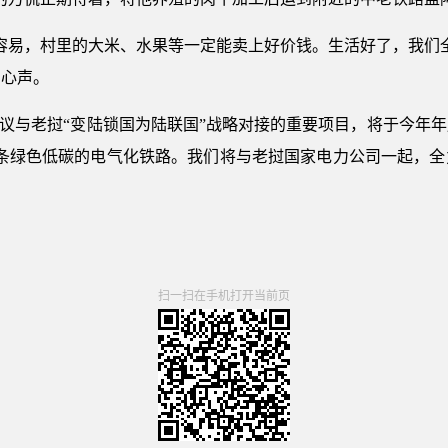
容易，村里的大米、水果等一定能卖上好价钱。生活好了，我们
同心声。
倡议与老挝“变陆锁国为陆联国”战略对接的重要项目，将于今年
一条绿色低碳的电气化铁路。我们将与老挝国家电力公司一起，全
扫一扫在手机打开当前页