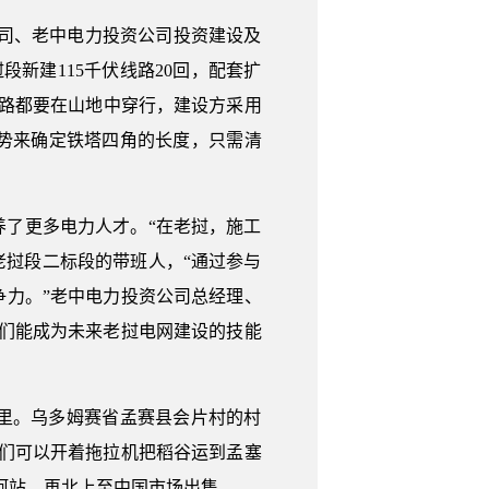
公司、老中电力投资公司投资建设及
段新建115千伏线路20回，配套扩
线路都要在山地中穿行，建设方采用
势来确定铁塔四角的长度，只需清
培养了更多电力人才。“在老挝，施工
老挝段二标段的带班人，“通过参与
力。”老中电力投资公司总经理、
们能成为未来老挝电网建设的技能
里。乌多姆赛省孟赛县会片村的村
们可以开着拖拉机把稻谷运到孟塞
阿站，再北上至中国市场出售。