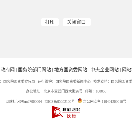
打印
关闭窗口