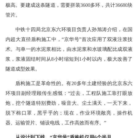
极高。要建成这条隧道，需要拼装3600多环，共计36680块
管片。
中铁十四局北京东六环项目负责人孙旭涛介绍，在国
内超大直径盾构施工中，“京华号”首次应用了双液注浆技
术。与单一的水泥浆相比，由水泥浆和水玻璃配比成双液
浆，浆液固结时间从8小时缩短到1小时以内，极大改善了
隧道成型效果。
盾构施工是革命性的。有20多年土建经验的北京东六
环项目副经理顾传生感慨：“过去，工程队施工靠打眼放
炮，挖个隧道特别费劲，噪音大、尘土满天，一天下来，
脱下棉口罩，黑乎乎的；现在，作业环境敞亮，操作机
器、运输管片、铺设电线，工作高效而有序。”
从设计到下线，“京华号”盾构机仅用6个半月