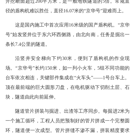
开挖断面超过200平方米，是一般地铁隧道的5倍。常规直
径的盾构机难以胜任，直径16.07米的“京华号”迎难而上。
这是国内施工中首次应用16米级的国产盾构机。“京华
号”始发竖井位于东六环西侧路，由北向南，任务是掘出一
条长7.4公里的隧道。
沿竖井安全梯向下约30米，便到了盾构机的作业现
场。“京华号”长约150米，如一列小火车，5组不同功能的
台车依次相连，关键部件集成在“火车头”——1号台车上。
顶在最前端的巨大圆形刀盘，在电机驱动下切削土层、石
块，隧道由此向前延伸。
隧道管片拼装与掘进、出渣等工序同步。每掘进2米为
一个施工循环，工程人员把预制好的管片拼成一个完整圆
环，隧道便一次成型。管片拼缝不渗不漏，拼装精度要求