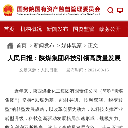
首页
机构概况
新闻发布
国资监管
政务公开
首页
>
新闻发布
>
媒体观察
> 正文
人民日报：陕煤集团科技引领高质量发展
文章来源：人民日报 发布时间：2021-09-15
近年来，陕西煤业化工集团有限责任公司（简称“陕煤
集团”）坚持“以煤为基、能材并进、技融双驱、蜕变转
型”的转型发展战略，以改革创新为动力，以科技支撑产业
转型升级，科技创新驱动发展格局加速形成，规模实力、
收入利润不断提高，踏上了高质量发展之路。“十三五”时