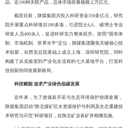
品、近100种关联产品，总体市场容量规模上万亿元。
截至目前，陕煤集团共投入科研资金350多亿元，研究
院开展重点科研项目200多项，引进院士6人、硕博士专业
研发人员400余人，促进科研实力整体跃升。按照“国有体
制、市场机制、世界水平”定位，陕煤集团聚焦关键核心技
术创新，在西安总院基础上成立上海、深圳研究院，同时
构建了从实验室到产业化全流程的七大基地平台，打造科
技创新协同发展新格局。
科技赋能 追求产业绿色低碳发展
近年来，为了使煤炭开采与生态环境保护协调发展，
陕煤集团启动“陕北煤矿区水资源保护与利用及生态重建技
术研究与示范”科研项目，在陕北矿业各矿井相继实施。