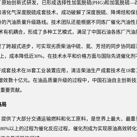
始创新式研发，已形成选择性加氢脱硫(PHG)和加氢脱硫—改质组合
和液化气深度脱硫成套技术，成功破解了深度脱硫、降烯烃和保
特的汽油质量升级路线。技术团队还能根据不同炼厂催化汽油性
技术有机耦合，形成了多种工艺模式，满足了中国石油各炼厂汽油
现了跨越式进步，可实现劣质柴油中硫、氮、芳烃的同步协同超
以上，成本降低近30%，在技术水平和价格方面与国际先进催化剂
成套技术在38套工业装置应用，清洁柴油生产成套技术在18
力增效数十亿元。在油品质量升级的过程中，中国石油自主创新技
了重要贡献。
格局
，提供了大部分交通运输燃料和化工原料，是世界上最大、最重
80%以上的过程为催化反应过程，催化剂成为实现原油高效转