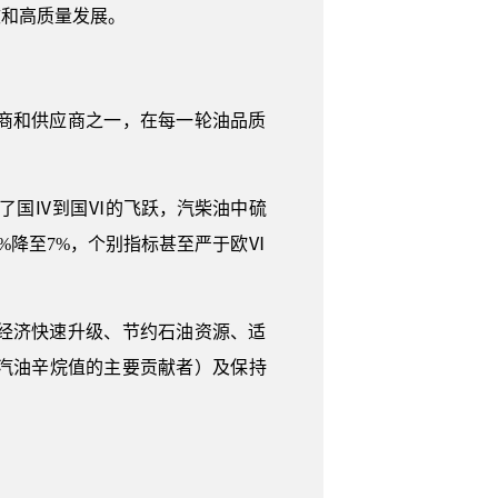
效和高质量发展。
商和供应商之一，在每一轮油品质
成了国Ⅳ到国Ⅵ的飞跃，汽柴油中硫
11%降至7%，个别指标甚至严于欧Ⅵ
经济快速升级、节约石油资源、适
汽油辛烷值的主要贡献者）及保持