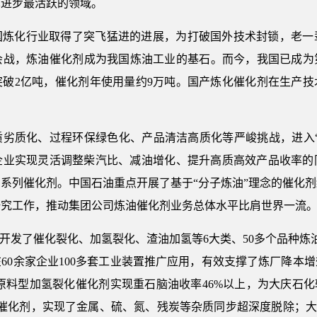
术进步最活跃的领域。
我国炼化行业取得了突飞猛进的进展，为打破国外技术封锁，老一
战，炼油催化剂成为我国炼油工业的基石。而今，我国已成为第
突破2亿吨，催化剂年使用量约9万吨。国产炼化催化剂在生产技
质劣质化、过程环保绿色化、产品清洁高质化等严峻挑战，进入“
企业实现灵活调整柴汽比、减油增化、提升高质高效产品收率的
系列催化剂。中国石油重点开展了基于“分子炼油”理念的催化
研究工作，推动集团公司炼油催化剂业务总体水平比肩世界一流
主开发了催化裂化、加氢裂化、渣油加氢等6大类、50多个品种炼
60余家企业100多套工业装置推广应用，有效支撑了炼厂降本
工原料型加氢裂化催化剂实现重石脑油收率46%以上，为大庆石
311组合催化剂，实现了金属、硫、氮、残炭等杂质同步超深度脱除