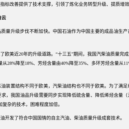
术指标改善提供了技术支撑，引领了炼化业务转型升级、提质增
白云
品质量升级步伐不断加快。中国石油作为中国主要的成品油生产
了欧美近20年的升级道路。“十三五”期间，我国汽柴油质量完
烃含量从28%降至18%、芳烃含量由40%降至35%、多环芳烃含量从
炼油装置结构不同于欧美，汽柴油结构也不同于欧美。为了满足
要求，我国油品升级需要同步实现降低硫含量、降低烯烃含量（
加复杂的技术，困难程度加倍。
石油开发了符合中国国情的自主汽油、柴油质量升级成套技术。