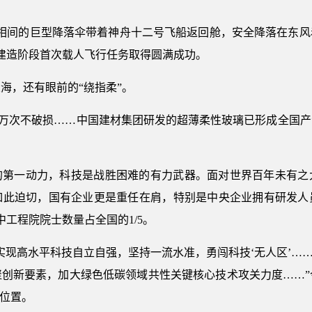
朵红白相间的巨型降落伞带着神舟十二号飞船返回舱，安全降落在东
建造阶段首次载人飞行任务取得圆满成功。
海，还有眼前的“绕指柔”。
折60万次不破损……中国建材集团研发的超薄柔性玻璃已形成全国
的第一动力，科技是战胜困难的有力武器。面对世界百年未有之
如此迫切，国有企业更是重任在肩，特别是中央企业拥有研发人
中工程院院士数量占全国的1/5。
实现高水平科技自立自强，坚持一流水准，勇闯科技‘无人区’……
聚创新要素，加大绿色低碳领域共性关键核心技术攻关力度……”
的位置。