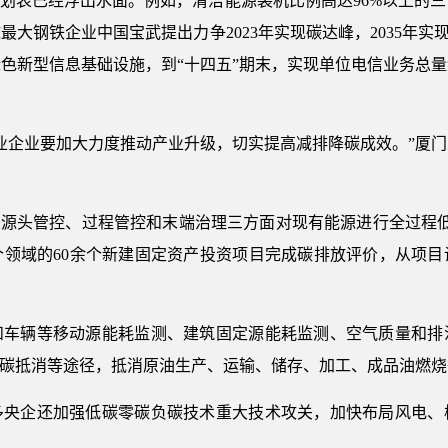
计划表已经浮出水面。例如，清洁能源装机比例高达96%以上的三
最大钢铁企业中国宝武提出力争2023年实现碳达峰，2035年实现
色新型信息基础设施，到“十四五”期末，实现单位电信业务总
业企业要加大力度推动产业升级，切实提高减排降碳成效。”厦
。
从源头管控、过程管控和末端治理三方面对现有能源进行全过程低碳
个领域的60余个新建固定资产投资项目完成碳排放评价，从项目
和车辆等移动源能耗监测、建筑固定源能耗监测、空气质量和排
和碳抵消等途径，抵消原油生产、运输、储存、加工、成品油燃
多央企还加强低碳零碳负碳技术重大技术攻关，加快布局风电、