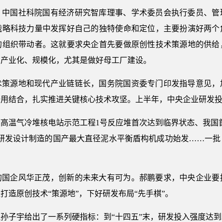
，中国社科院国有经济研究智库理事、学术委员会执行委员、管
战略科技力量中发挥好自己的独特使命和定位，主要扮演好两个
的组织带动者。这就要求央企首先要做原创性技术策源地的供给
的产业化、规模化，尤其是做好母工厂建设。
术策源地和现代产业链链长，国务院国资委专门印发指导意见，
用结合，扎实推进关键核心技术攻坚。上半年，中央企业研发投入同
高温气冷堆核电站示范工程1号反应堆首次达到临界状态、我国首个
主研发设计制造的国产最大直径泥水平衡盾构机成功始发……一批
的国企风华正茂，创新的未来大有可为。郝鹏要求，中央企业要
打造原创技术“策源地”，下好研发布局“先手棋”。
孙子宇给出了一系列硬指标：到“十四五”末，研发投入强度达到2