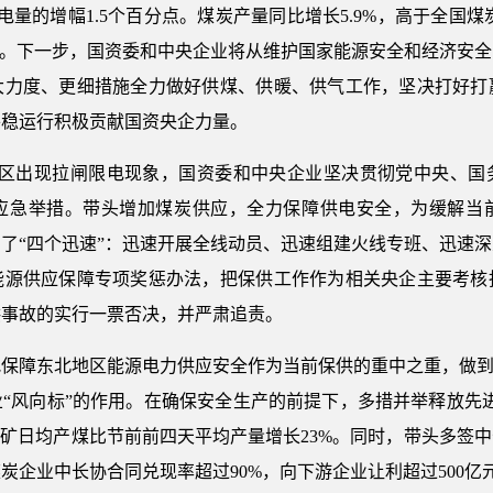
用电量的增幅1.5个百分点。煤炭产量同比增长5.9%，高于全国煤
当。下一步，国资委和中央企业将从维护国家能源安全和经济安
大力度、更细措施全力做好供煤、供暖、供气工作，坚决打好打
平稳运行积极贡献国资央企力量。
地区出现拉闸限电现象，国资委和中央企业坚决贯彻党中央、国
应急举措。带头增加煤炭供应，全力保障供电安全，为缓解当
了“四个迅速”：迅速开展全线动员、迅速组建火线专班、迅速
能源供应保障专项奖惩办法，把保供工作作为相关央企主要考核
供事故的实行一票否决，并严肃追责。
保障东北地区能源电力供应安全作为当前保供的重中之重，做到
“风向标”的作用。在确保安全生产的前提下，多措并举释放先
北煤矿日均产煤比节前前四天平均产量增长23%。同时，带头多签
炭企业中长协合同兑现率超过90%，向下游企业让利超过500亿