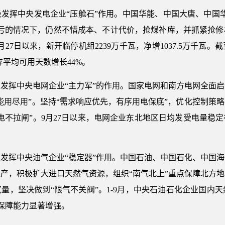
发挥中央发电企业“压舱石”作用。中国华能、中国大唐、中国
越亏的情况下，仍然不惜成本、不计代价，抢煤补库，并抓紧抢修
27日以来，新开临停机组2239万千瓦，净增1037.5万千瓦。
存平均可用天数增长44%。
发挥中央电网企业“主力军”的作用。国家电网和南方电网全面
能用尽用”。坚持“需求响应优先，有序用电保底”，优化控制策
电不拉闸”。9月27日以来，电网企业东北地区日均发受电量稳定
发挥中央油气企业“稳定器”作用。中国石油、中国石化、中国
产，积极扩大进口天然气资源，组织“南气北上”重点保障北方
，坚决做到“限气不关阀”。1-9月，中央石油石化企业国内天
气保障能力显著增强。