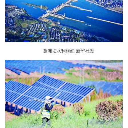
葛洲坝水利枢纽 新华社发