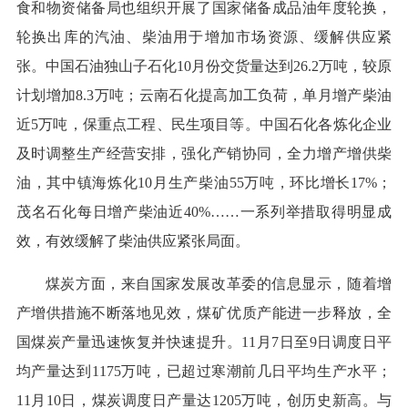
食和物资储备局也组织开展了国家储备成品油年度轮换，
轮换出库的汽油、柴油用于增加市场资源、缓解供应紧
张。中国石油独山子石化10月份交货量达到26.2万吨，较原
计划增加8.3万吨；云南石化提高加工负荷，单月增产柴油
近5万吨，保重点工程、民生项目等。中国石化各炼化企业
及时调整生产经营安排，强化产销协同，全力增产增供柴
油，其中镇海炼化10月生产柴油55万吨，环比增长17%；
茂名石化每日增产柴油近40%……一系列举措取得明显成
效，有效缓解了柴油供应紧张局面。
煤炭方面，来自国家发展改革委的信息显示，随着增
产增供措施不断落地见效，煤矿优质产能进一步释放，全
国煤炭产量迅速恢复并快速提升。11月7日至9日调度日平
均产量达到1175万吨，已超过寒潮前几日平均生产水平；
11月10日，煤炭调度日产量达1205万吨，创历史新高。与