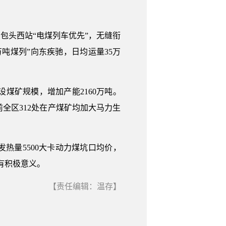
包头西站“电煤列车优先”，无缝衔
吨煤列”向东疾驰，日均运量35万
设煤矿规模，增加产能2160万吨。
全区312处在产煤矿均加大马力生
热量5500大卡动力煤坑口均价，
具有积极意义。
【责任编辑：温存】