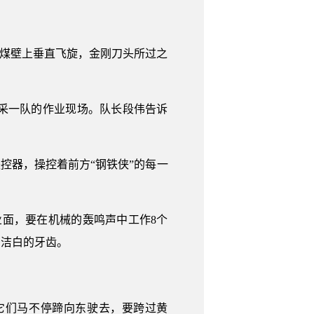
的煤壁上垂直飞旋，金刚刀头所过之
采一队的作业现场。队长段伟告诉
控器，操控着前方“钢铁侠”的每一
业面，要在机械的轰鸣声中工作8个
与洁白的牙齿。
它们马不停蹄向东驶去，要跨过黄