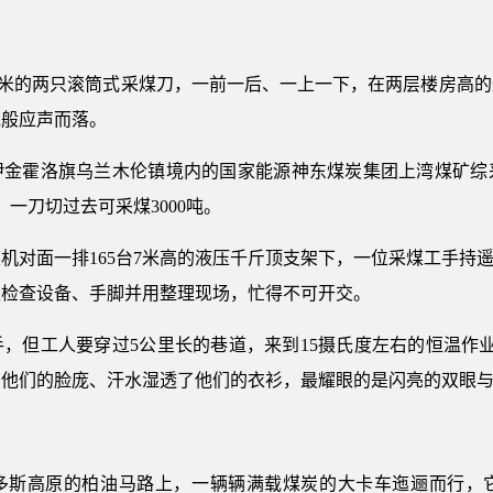
3.5米的两只滚筒式采煤刀，一前一后、一上一下，在两层楼房高
泥般应声而落。
伊金霍洛旗乌兰木伦镇境内的国家能源神东煤炭集团上湾煤矿综
，一刀切过去可采煤3000吨。
机对面一排165台7米高的液压千斤顶支架下，一位采煤工手持遥
梭检查设备、手脚并用整理现场，忙得不可开交。
，但工人要穿过5公里长的巷道，来到15摄氏度左右的恒温作
了他们的脸庞、汗水湿透了他们的衣衫，最耀眼的是闪亮的双眼
多斯高原的柏油马路上，一辆辆满载煤炭的大卡车迤逦而行，