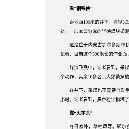
看“钢铁侠”
距地面180米的井下，直径
处，一层80公分厚的坚硬煤块如
这是位于内蒙古鄂尔多斯市
记者：目前这个330米长的作业面
煤渣飞溅中，记者看到，采煤
个动作，其余10多名工人频繁穿
在井下，采煤也不需亲自动手
小时。记者看到，黑色粉尘模糊
靠“火车头”
冬日塞外，草枯风寒。鄂尔