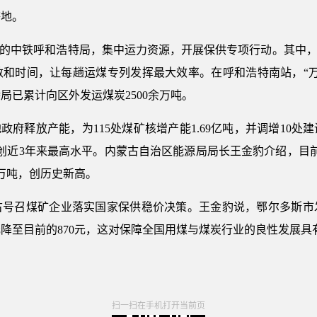
等地。
”的中铁呼和浩特局，集中运力资源，开展保供专项行动。其中，
和时间，让每趟运煤专列发挥最大效率。在呼和浩特南站，“万
局已累计向区外发运煤炭2500余万吨。
政府释放产能，为115处煤矿核增产能1.69亿吨，并调增10处建
，创近3年来最高水平。内蒙古自治区能源局局长王金豹介绍，目前
6万吨，创历史新高。
号召煤矿企业落实国家保供稳价决策。王金豹说，鄂尔多斯市发
0元降至目前的870元，这对保障全国用煤与煤炭行业的良性发展
扫一扫在手机打开当前页