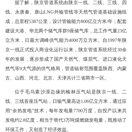
据了解，陕京管道系统由陕京一线、二线、三线、四
线、永唐秦、唐山LNG外输管线等天然气管道基础设施组
成，总里程5387公里，设计管输能力800亿立方米/年；配套
建设大港、华北两个储气库群9座储气库，总工作气量23亿
立方米，日最大调峰供气能力4000万立方米。自1997年陕
京一线正式投入商业化运行以来，陕京管道系统经过30余
年的发展，逐步形成了国产天然气、煤层气、进口液化天
然气等9大气源的供气格局，管道辐射范围覆盖陕西、内蒙
古、山西、河北、北京、天津共计三省两市一区。
位于毛乌素沙漠边缘的榆林压气站是陕京一线、二
线、三线首座压气站，日输气量高达1.06亿立方米，通过应
用“余热发电”技术，每年发电量7700万度，自投产以来共
发电约2.8亿度，相当于替代3万吨煤燃烧发电量，既推动了
环保工作，又创造了经济效益。