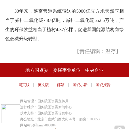
30年来，陕京管道系统输送的5000亿立方米天然气相
当于减排二氧化碳7.87亿吨，减排二氧化硫552.5万吨，产
生的环保效益相当于植树4.37亿棵，促进我国能源结构向绿
色低碳升级转型。
【责任编辑：温存】
地方国资委
委属事业单位
中央企业
|
|
|
|
网页版
英文版
邮箱
国资小新
国资报告
网站管理：国务院国资委宣传局
运行维护：国务院国资委新闻中心
技术支持：国务院国资委信息中心
办公地址：北京市宣武门西大街26号 邮编：100053
网站标识码bm27000004