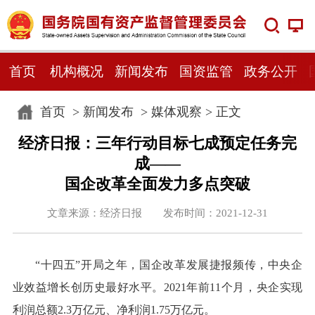
首页
机构概况
新闻发布
国资监管
政务公开
首页
>
新闻发布
>
媒体观察
> 正文
经济日报：三年行动目标七成预定任务完
成——
国企改革全面发力多点突破
文章来源：经济日报 发布时间：2021-12-31
“十四五”开局之年，国企改革发展捷报频传，中央企
业效益增长创历史最好水平。2021年前11个月，央企实现
利润总额2.3万亿元、净利润1.75万亿元。