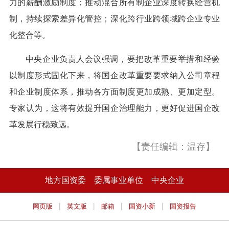
力的薪酬激励制度；推动混合所有制企业深度转换经营机
制，持续探索差异化管控；深化跨行业跨领域跨企业专业
化整合等。
中央企业负责人会议强调，要把改革重要举措和经验
以制度形式固化下来，将国企改革重要要求纳入公司章程
和企业制度体系，推动各方面制度更加成熟、更加定型。
专家认为，这将有效提升国企治理能力，更好促进国企改
革发展行稳致远。
【责任编辑：温存】
地方国资委
委属事业单位
中央企业
|
|
|
|
网页版
英文版
邮箱
国资小新
国资报告