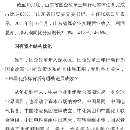
“截至10月底，山东省国企改革三年行动整体任务完成
占比达85%。”山东省国资委党委书记、主任张斌日前表
示。2021年前10个月，山东省属企业实现营业收入、利润
总额、净利润同比分别增长22.9%、43.8%、46.6%。
国有资本结构优化
当前，国企改革步入深水区。国企改革三年行动作为
国企改革“1+N”政策体系的具体施工图，受到各方关注，
70%量化指标背后有哪些进展成效？
从年初到年末，中央企业重组整合高潮迭起，令全球
业界瞩目，也牵动了资本市场的神经。中国星网、中国电
气装备、中国物流集团挂牌成立，中化集团和中国化工联
合重组，中国电科重组中国普天，鞍钢重组本钢，国家管
网资产重组顺利完成，稀土、煤炭等专业化整合深入实