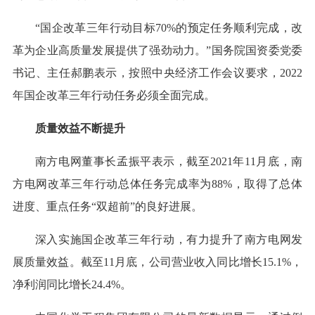
“国企改革三年行动目标70%的预定任务顺利完成，改
革为企业高质量发展提供了强劲动力。”国务院国资委党委
书记、主任郝鹏表示，按照中央经济工作会议要求，2022
年国企改革三年行动任务必须全面完成。
质量效益不断提升
南方电网董事长孟振平表示，截至2021年11月底，南
方电网改革三年行动总体任务完成率为88%，取得了总体
进度、重点任务“双超前”的良好进展。
深入实施国企改革三年行动，有力提升了南方电网发
展质量效益。截至11月底，公司营业收入同比增长15.1%，
净利润同比增长24.4%。