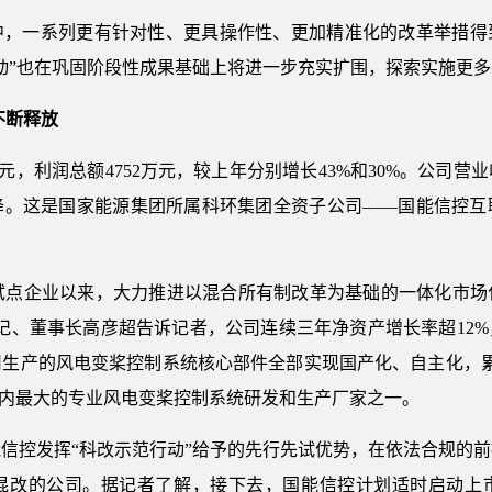
，一系列更有针对性、更具操作性、更加精准化的改革举措得到
动”也在巩固阶段性成果基础上将进一步充实扩围，探索实施更
不断释放
56亿元，利润总额4752万元，较上年分别增长43%和30%。公
降。这是国家能源集团所属科环集团全资子公司——国能信控互
’试点企业以来，大力推进以混合所有制改革为基础的一体化市
记、董事长高彦超告诉记者，公司连续三年净资产增长率超12
生产的风电变桨控制系统核心部件全部实现国产化、自主化，累计
国内最大的专业风电变桨控制系统研发和生产厂家之一。
信控发挥“科改示范行动”给予的先行先试优势，在依法合规的
混改的公司。据记者了解，接下去，国能信控计划适时启动上