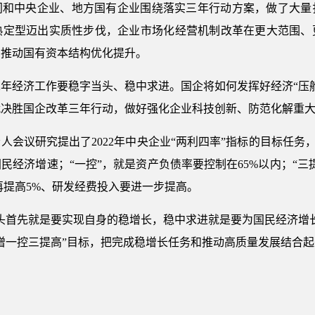
部门和中央企业、地方国有企业围绕落实三年行动方案，做了大
熟定型迈出实质性步伐，企业市场化经营机制改革在更大范围、
力推动国有资本结构优化提升。
2年经济工作要稳字当头、稳中求进。国企将如何发挥好经济“压舱
战决胜国企改革三年行动，做好强化企业科技创新、防范化解重
责人会议研究提出了2022年中央企业“两利四率”指标的目标任务，
民经济增速；“一控”，就是资产负债率要控制在65%以内；“三
再提高5%、研发经费投入要进一步提高。
头首先就是要实现自身的稳增长，稳中求进就是要为国民经济增长作
增一控三提高”目标，把完成稳增长任务和推动高质量发展结合