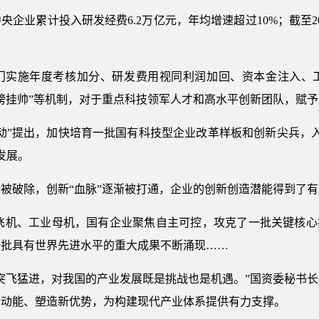
企业累计投入研发经费6.2万亿元，年均增速超过10%；截至20
门实施年度考核加分、研发费用视同利润加回、资本金注入、
榜挂帅”等机制，对于重点科技领军人才和高水平创新团队，赋
范行动”提出，加快培育一批国有科技型企业改革样板和创新尖兵，
发展。
被破除，创新“血脉”逐渐被打通，企业的创新创造潜能得到了
飞机、工业母机，国有企业聚焦自主可控，攻克了一批关键核心
一批具有世界先进水平的重大成果不断涌现……
突飞猛进，对我国的产业发展既是挑战也是机遇。”国资委秘书
新动能、塑造新优势，为构建现代产业体系提供有力支撑。