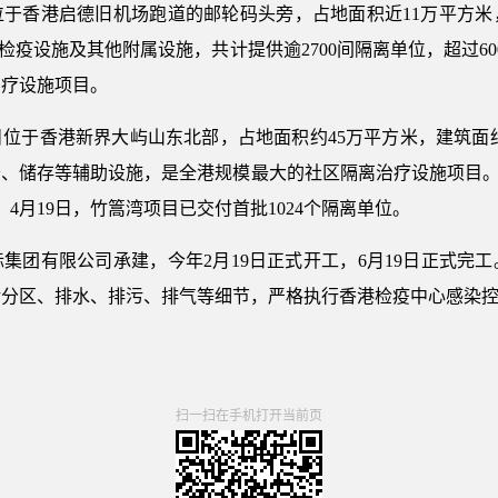
于香港启德旧机场跑道的邮轮码头旁，占地面积近11万平方米
检疫设施及其他附属设施，共计提供逾2700间隔离单位，超过6
治疗设施项目。
位于香港新界大屿山东北部，占地面积约45万平方米，建筑面约2
、储存等辅助设施，是全港规模最大的社区隔离治疗设施项目。
位。4月19日，竹篙湾项目已交付首批1024个隔离单位。
集团有限公司承建，今年2月19日正式开工，6月19日正式完
污分区、排水、排污、排气等细节，严格执行香港检疫中心感染
扫一扫在手机打开当前页