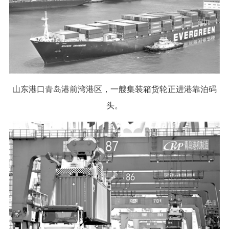
山东港口青岛港前湾港区，一艘集装箱货轮正进港靠泊码
头。