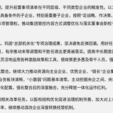
理。提升前置事项清单在不同层级、不同类型企业的精准性。以
具备条件的子企业，特别是重要子企业，按照“定战略、作决策
事项管理权。推动集团管控内容方式调整优化与落实董事会职权
。巩固“总部机关化”专项治理成果，坚决避免反弹回潮。用好
岗，有序推动末等调整和不胜任退出更普遍落实。提高中长期激
加灵活地运用各种激励政策和工具，使政策更多惠及骨干人员，
整合。继续大力推动资源向主业企业、优势企业、“链长”企业
业务板块清晰，“小散弱”问题基本清零。主动挖掘央企之间、
优化配置。强化整合后的深度融合，充分释放一体化运作红利。
司相关改革任务。以股权结构优化促进治理机制完善，加大对上
表率，继续推动混改企业深度转换经营机制。