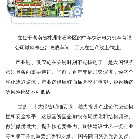
在位于湖南省株洲市石峰区的中车株洲电力机车有限
公司城轨事业部总成车间，工人在生产线上作业。
产业链、供应链在关键时刻不能掉链子，是大国经济
必须具备的重要特征。当前，百年变局加速演进，经济全
球化遭遇逆流，产业链供应链面临调整和重塑，脱钩断链
等风险挑战不可低估。
“党的二十大报告明确要求，着力提升产业链供应链韧
性和安全水平。这是国资国企加快布局优化和结构调整、
做强做优做大、提升核心竞争力、加快建设世界一流企业
等各项工作的重要抓手和支撑。”国务院国资委党委委员、