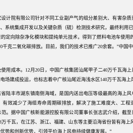
究设计院有限公司针对不同工业副产气的组分差别大、有害杂质
、系统集成开发以及关键杂质（硫）检测技术研究，最终利用已
理的定向除杂净化模块和提纯单元技术，得到了燃料电池车使用的
70千克二氧化碳排放。目前，我们的技术已推广20余套。”中
使用成本。12月20日，中国广核集团汕尾甲子二40万千瓦海
电场建成投运，也标志着中广核汕尾近海浅水区140万千瓦海上
东省陆丰市湖东镇南侧海域，是国内送出电压等级最高的海上风
，有效减少了海缆寿命周期碳排放，解决了施工难度大、工程
示范。据中国广核新能源控股有限公司董事长张志武介绍，截至
85.8万千瓦，在江苏、浙江、福建、山东等主要沿海省份皆有海
优势和创新优势，引领平价海上风电持续健康发展。”