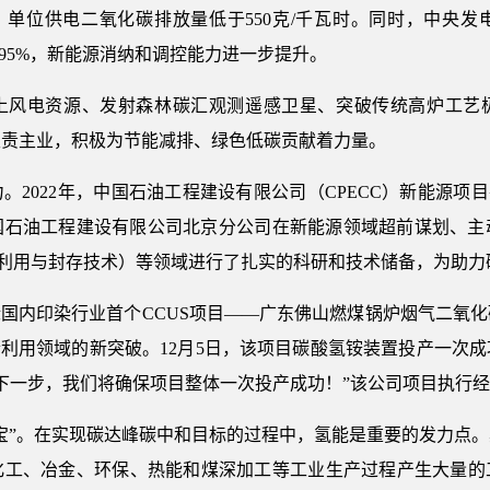
时，单位供电二氧化碳排放量低于550克/千瓦时。同时，中央
95%，新能源消纳和调控能力进一步提升。
上风电资源、发射森林碳汇观测遥感卫星、突破传统高炉工艺
主责主业，积极为节能减排、绿色低碳贡献着力量。
。2022年，中国石油工程建设有限公司（CPECC）新能源项
国石油工程建设有限公司北京分公司在新能源领域超前谋划、主
、利用与封存技术）等领域进行了扎实的科研和技术储备，为助力
中标国内印染行业首个CCUS项目——广东佛山燃煤锅炉烟气二氧
合利用领域的新突破。12月5日，该项目碳酸氢铵装置投产一次
下一步，我们将确保项目整体一次投产成功！”该公司项目执行
宝”。在实现碳达峰碳中和目标的过程中，氢能是重要的发力点
工、冶金、环保、热能和煤深加工等工业生产过程产生大量的工