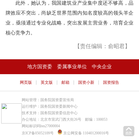
此外，她认为，我国建筑业产业集中度还不够高，品
牌效应不突出，尚缺乏世界范围内知名度较高的领头羊企
业，亟须通过专业化战略，突出发展主营业务，培育企业
核心竞争力。
【责任编辑：俞昭君】
地方国资委
委属事业单位
中央企业
|
|
|
|
网页版
英文版
邮箱
国资小新
国资报告
网站管理：国务院国资委宣传局
运行维护：国务院国资委新闻中心
技术支持：国务院国资委信息中心
办公地址：北京市宣武门西大街26号 邮编：100053
网站标识码bm27000004
京ICP备05052109号
京公网安备 110401200016号