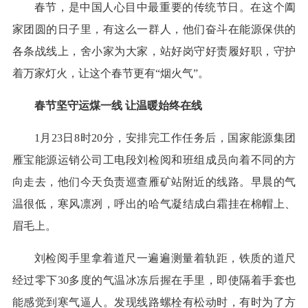
春节，是中国人心目中最重要的传统节日。在这个阖
家团圆的日子里，有这么一群人，他们奋斗在能源保供的
各条战线上，舍小家为大家，站好岗守好责履好职，守护
着万家灯火，让这个春节更有“烟火气”。
春节坚守运煤一线 让温暖始终在线
1月23日8时20分，安排完工作任务后，国家能源集团
雁宝能源运销公司工电段刘检阅和班组成员向着不同的方
向走去，他们今天负责巡查雁矿站附近的线路。早晨的气
温很低，寒风凛冽，呼出的哈气凝结成白霜挂在棉帽上、
眉毛上。
刘检阅手里拿着道尺一遍遍测量着轨距，铁质的道尺
经过零下30多度的气温冰冻后握在手里，即使隔着手套也
能感觉到寒气逼人。发现线路螺栓有松动时，有时为了方