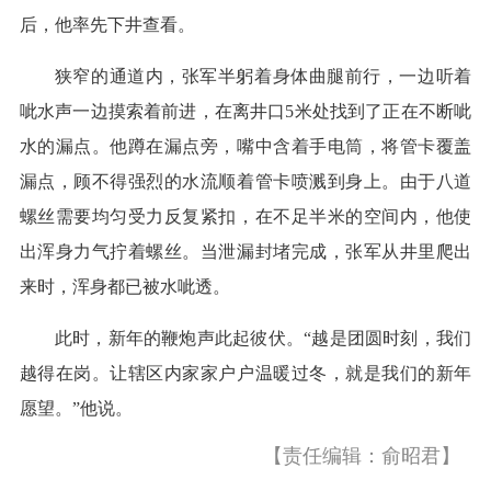
后，他率先下井查看。
狭窄的通道内，张军半躬着身体曲腿前行，一边听着
呲水声一边摸索着前进，在离井口5米处找到了正在不断呲
水的漏点。他蹲在漏点旁，嘴中含着手电筒，将管卡覆盖
漏点，顾不得强烈的水流顺着管卡喷溅到身上。由于八道
螺丝需要均匀受力反复紧扣，在不足半米的空间内，他使
出浑身力气拧着螺丝。当泄漏封堵完成，张军从井里爬出
来时，浑身都已被水呲透。
此时，新年的鞭炮声此起彼伏。“越是团圆时刻，我们
越得在岗。让辖区内家家户户温暖过冬，就是我们的新年
愿望。”他说。
【责任编辑：俞昭君】