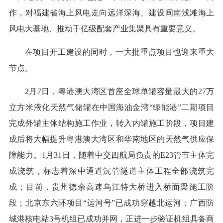
作，对福建省海上风电走向远洋深海、建设闽南浅滩海上
风电大基地、推动千亿级配套产业集聚具有重要意义。
在项目开工建设的同时，一大批重点项目也迎来重大
节点。
2月7日，粤港澳大湾区首座全球单罐容量最大的27万
立方米液化天然气储罐在中国海油金湾“绿能港”二期项目
完成外罐主体结构施工作业，转入内罐施工阶段，项目建
成后将大幅提升粤港澳大湾区和华南地区的天然气供应保
障能力。1月31日，随着中交四航局负责的E23管节主体完
成浇筑，标志着深中通道沉管隧道主体工程全部浇筑完
成；目前，贵州德余高速乌江特大桥进入桥面梁施工阶
段；北京东六环项目“运河号”已成功穿越北运河；广西防
城港核电站3号机组已成功并网，正进一步验证机组具备商