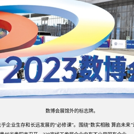
数博会展馆外的标志牌。
乎企业生存和长远发展的“必修课”。围绕“数实相融 算启未来”