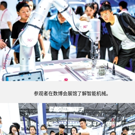
参观者在数博会展馆了解智能机械。