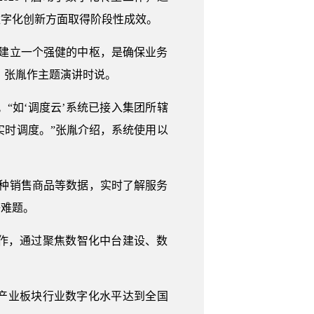
数字化创新方面取得阶段性成效。
建立一个强健的中枢，是确保业务
，张胤作主题演讲时说。
“如‘调度云’系统已接入集团所辖
一实时调度。”张胤介绍，系统使用以
多种销售商品等数据，实时了解服务
等难题。
作，通过聚焦数智化中台建设、数
心产业板块行业数字化水平达到全国