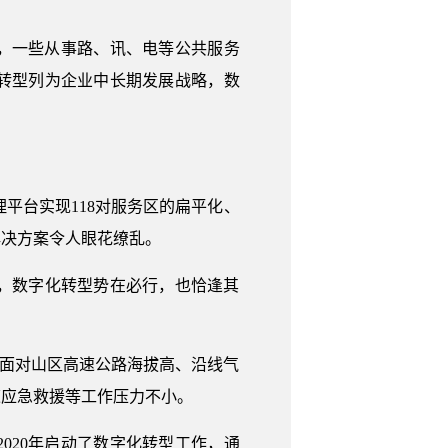
，一些从事路、讯、电等公共服务
转型列为企业中长期发展战略，数
理平台实现118对服务区的扁平化、
解决方案令人眼花缭乱。
业，数字化转型势在必行，也恰逢其
座。面对山区高速公路海拔高、沿线气
速应急救援等工作压力不小。
020年启动了数字化转型工作，通