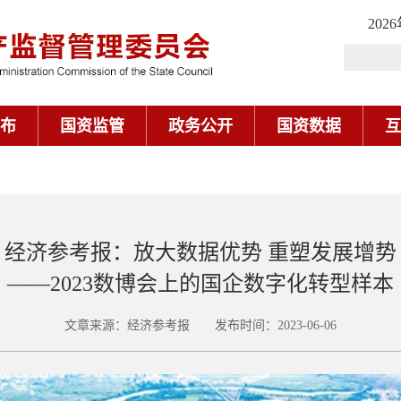
202
布
国资监管
政务公开
国资数据
互
经济参考报：放大数据优势 重塑发展增势
——2023数博会上的国企数字化转型样本
文章来源：经济参考报 发布时间：2023-06-06