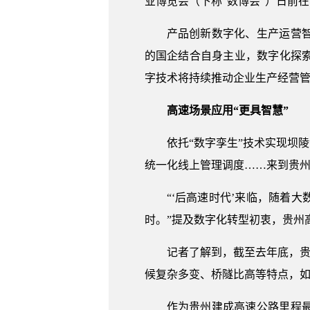
业博览会（下称“数博会”）日前
产品创新数字化、生产运营
的国企结合自身主业，数字化探
字技术将持续推动企业生产经营
高速场景应用“更具智慧”
依托“数字孪生”技术实现坝
统一化线上管理调度……来到贵
“‘后高速时代’来临，随着
时。”提及数字化转型初衷，贵州
记者了解到，截至去年底，贵州
候复杂多变、桥隧比高等特点，
作为贵州建成高速公路里程最