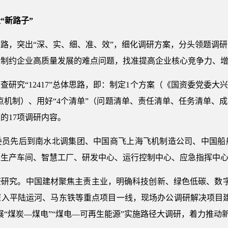
“新路子”
路，突出“深、实、细、准、效”，细化调研方案，分头领题调
和制约企业高质量发展的难点问题，找准提高企业核心竞争力、
研究“12417”总体思路，即：制定1个方案（《国资委党委大
点机制）、用好“4个清单”（问题清单、责任清单、任务清单、
的17项调研内容。
委员先后到南水北调集团、中国商飞上海飞机制造公司、中国船
入生产车间、智慧工厂、研发中心、运行控制中心、应急指挥中
查研究。中国建材聚焦主责主业，明确科技创新、绿色低碳、数字
深入平陆运河、马东铁等重点项目一线，现场办公调研解决项目建
展“煤炭—煤电”“煤电—可再生能源”实施路径大调研，着力推动