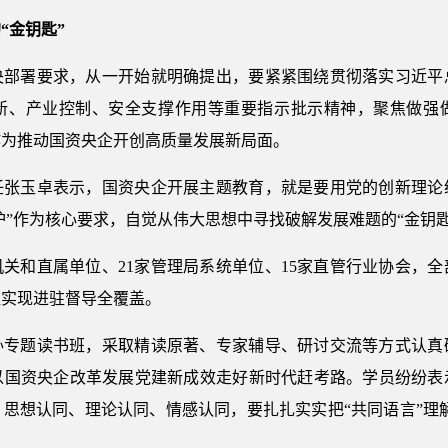
“金钥匙”
央部署要求，从一开始就明确提出，要紧紧围绕贯彻落实习近平
新、产业控制、安全支撑作用等重要指示批示精神，聚焦做强
作为推动国资央企开创高质量发展新局面。
任张玉卓表示，国资央企开展主题教育，就是要用党的创新理论
护”作为核心要求，自觉从伟大思想中寻找破解发展难题的“金钥匙
委机关和直属单位、21家管理局系统单位、15家直管行业协会，
组实现进驻督导全覆盖。
办专题读书班，采取精读原著、专家辅导、研讨交流等方式认真
以国资央企改革发展党建新成效走好新时代赶考路。学员纷纷表
思想认同、理论认同、情感认同，要扎扎实实把“共同语言”理解