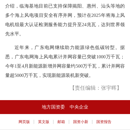
介绍，临海基地目前已支持保障揭阳、惠州、汕头等地的
多个海上风电项目安全有序并网，预计在2025年将海上风
电机组最大认证检测服务能力提升至24兆瓦，达到世界领
先水平。
近年来，广东电网继续助力能源绿色低碳转型。据
悉，广东电网海上风电累计并网容量已突破1000万千瓦；
今年1至4月新能源新增并网容量约500万千瓦，累计并网容
量超5000万千瓦，实现新能源装机新突破。
【责任编辑：张宇晖】
地方国资委
中央企业
|
|
|
|
网页版
英文版
邮箱
国资小新
国资报告