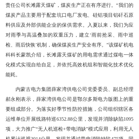
责任公司长滩露天煤矿，煤炭生产正在有序进行。“我们的
煤炭产品主要用于配套坑口电厂发电、硅铝项目铝矸石原
料供应及外部供能企业的保供需求。入夏以来，我们为应
对雨季与高温叠加的双重压力，建立‘雨前抢采、雨中巡
检、雨后快恢’机制，确保煤炭生产安全有序。”该煤矿机电
科科长蒙凯介绍，长滩露天煤矿的用电需求通过煤电一体
化模式实现自给自足，并依托高效机组和智能化技术优化
能耗。
内蒙古电力集团薛家湾供电公司党委委员、副总经理
郝永刚表示，薛家湾供电公司是鄂尔多斯电力版图上的重
要组成部分。为落实好季节性防控措施，公司组织辖区各
运维单位开展线路特巡6352.88公里，发现并消除缺陷1095
项，大力推广“无人机巡检+带电消缺”模式应用，利用无人
机累计巡视3014公里，发现并通过带电消除缺陷475项。同