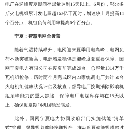
电厂在迎峰度夏期间存煤量达到15天以上。6月份，鄂尔多
斯火电机组累计发电量超163亿千瓦时，增速较上月提高14
个百分点，机组负荷利用率提高6个百分点。
宁夏：智慧电网全覆盖
随着气温持续攀升，电网迎来夏季用电高峰，电网负
荷不断突破新高，电源增发稳供是迎峰度夏重要保障。国
网宁夏电力有限公司在度夏前完成29台、总容量1314万千
瓦机组检修，历时两个月完成区内23家统调电厂共计50台
火电机组健康状况评估及核查，督导电厂按期消除影响机
组顶峰能力的重大缺陷，保障电厂电煤库存均在15天以
上，确保度夏期间机组稳发满发。
此外，国网宁夏电力协同政府部门实施储能“清单
式”管理，督导规划储能按期投产，推动度夏储能规模超过