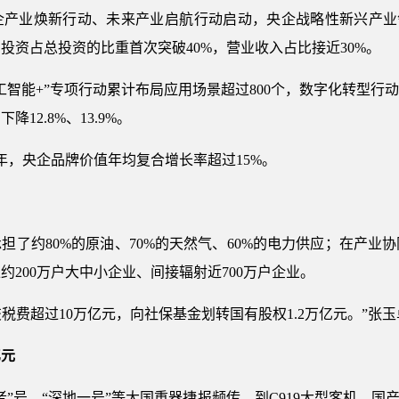
产业焕新行动、未来产业启航行动启动，央企战略性新兴产业领域
投资占总投资的比重首次突破40%，营业收入占比接近30%。
智能+”专项行动累计布局应用场景超过800个，数字化转型行动
12.8%、13.9%。
年，央企品牌价值年均复合增长率超过15%。
担了约80%的原油、70%的天然气、60%的电力供应；在产业
约200万户大中小企业、间接辐射近700万户企业。
交税费超过10万亿元，向社保基金划转国有股权1.2万亿元。”张
亿元
”号、“深地一号”等大国重器捷报频传，到C919大型客机、国