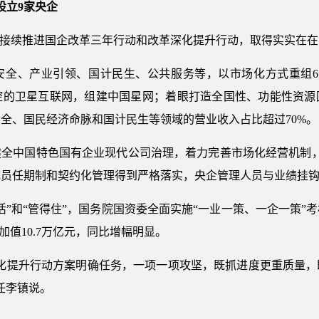
设立9家央企
委接续推进国企改革三年行动和改革深化提升行动，取得实实在
安全、产业引领、国计民生、公共服务等，以市场化方式重组6组
控的卫星互联网，组建中国星网；着眼打造全国性、功能性资源
全、国民经济命脉和国计民生等领域的营业收入占比超过70%。
健全中国特色国有企业现代公司治理，着力完善市场化经营机制，
员任期制和契约化管理得到严格落实，央企管理人员与业绩挂钩
活”和“管得住”，国务院国资委全面实施“一业一策、一企一策”
增加值10.7万亿元，同比增幅明显。
深化提升行动方案明确任务，一项一项攻坚，既抓进度更重质量，
任李镇说。