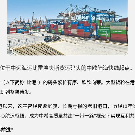
位于中远海运比雷埃夫斯货运码头的中欧陆海快线起点
（以下简称“比港”）的码头繁忙有序、欣欣向荣。大型货轮在
线班列整装待发。
港以来，这座曾经衰败沉寂、长期亏损的老旧港口，历经10年
心航运枢纽，成为中希高质量共建“一带一路”框架下实现互利
手前进”