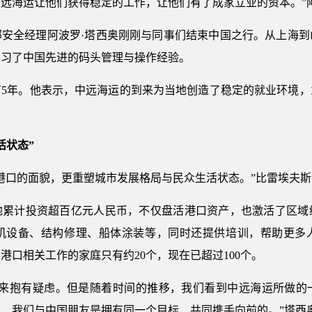
远海运让他们获得稳定的工作，让他们有了成家立业的资本。”
部安全经理阿波罗·塔西奥刚刚与同事们结束中国之行。从上海到
学习了中国先进的码头管理与操作经验。
有5年。他表示，中远海运的到来为当地创造了稳定的就业环境，
活状态”
港口的面貌，更重塑城市发展格局与民众生活状态。”比雷埃夫斯
地累计投资超百亿元人民币，不仅盘活港口资产，也激活了区域
机设备、结构修理、船体涂装等，同时还提供培训，帮助更多人掌
港口相关工作的家庭只有约20个，现在已超过100个。
到来抱有疑虑。但是随着时间的推移，我们看到中远海运所做的
，我们与中国朋友是拥有同一个目标，共同携手向前的。”塔西