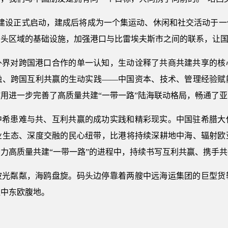
园建设正式启动，建成后将成为一个集运动、休闲和社交活动于一
码头区域的基础设施，加强港口与比雷埃夫斯市之间的联系，让
外界对跨国港口合作的单一认知，生动诠释了共商共建共享的核
融、跨国互利共赢的生动实践——中国资本、技术、管理经验赋
用进一步完善了高质量共建“一带一路”陆海联动格局，畅通了
了中希患难与共、互利共赢的成功实践和精彩现实。中国驻希腊大
业生态、深度交融的民心纽带，比港将持续深耕地中海、辐射欧
力高质量共建“一带一路”的进程中，持续书写互利共赢、携手
波光粼粼，海鸥盘旋。码头边停靠着两艘中远海运集团的巨型货
往中东欧腹地。