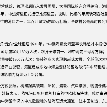
、运营低效、管理滞后陷入发展困境，大量国际船东弃港转泊，港
16年，中远海运正式接管比港运营。彼时，比港的年集装箱吞吐量
忙的港口之一，年吞吐量突破560万标箱，全球排名最高时位列
一角’走向‘全球枢纽’的10年。”中远海运比港董事长韩超对本报
国际游客近180万人次，跻身全球前十、地中海前三母港方阵
量突破1800万人次；集装箱业务实现跨越式发展，全球位次
备产业配套，港区建成东地中海重要修船基地与汽车中转枢纽，20
枢纽影响力持续迈上新台阶。
现全方位拓展，构建起集装箱、邮轮、渡轮、汽车滚装、物流仓储
韩超表示，依托港口枢纽优势打造的中欧陆海快线，成功串联起
从地中海沿岸深入中东欧腹地的陆海联运大通道，让中国制造、