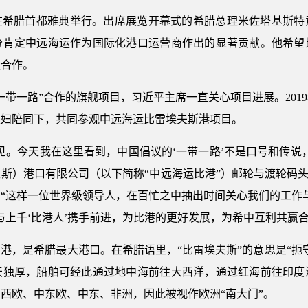
正在希腊首都雅典举行。出席展览开幕式的希腊总理米佐塔基斯
分肯定中远海运作为国际化港口运营商作出的显著贡献。他希望
运合作。
带一路”合作的旗舰项目，习近平主席一直关心项目进展。2019
夫妇陪同下，共同参观中远海运比雷埃夫斯港项目。
见。今天我在这里看到，中国倡议的‘一带一路’不是口号和传说
斯）港口有限公司（以下简称“中远海运比港”）邮轮与渡轮码头
“这样一位世界级领导人，在百忙之中抽出时间关心我们的工作
与上千‘比港人’携手前进，为比港的更好发展，为希中互利共赢
比港，是希腊最大港口。在希腊语里，“比雷埃夫斯”的意思是“扼
天独厚，船舶可经此通过地中海前往大西洋，通过红海前往印度
西欧、中东欧、中东、非洲，因此被视作欧洲“南大门”。