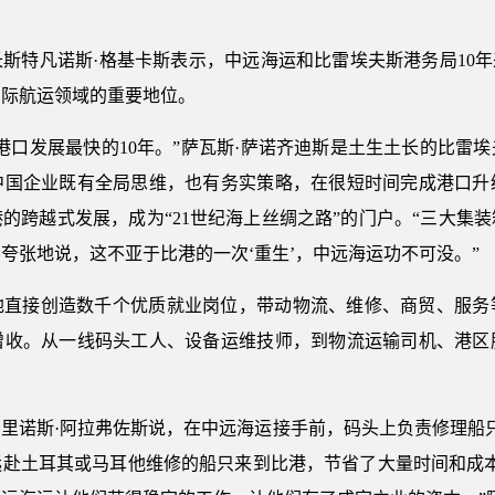
。
斯特凡诺斯·格基卡斯表示，中远海运和比雷埃夫斯港务局10年
国际航运领域的重要地位。
港口发展最快的10年。”萨瓦斯·萨诺齐迪斯是土生土长的比雷
，中国企业既有全局思维，也有务实策略，在很短时间完成港口升
的跨越式发展，成为“21世纪海上丝绸之路”的门户。“三大集
夸张地说，这不亚于比港的一次‘重生’，中远海运功不可没。”
当地直接创造数千个优质就业岗位，带动物流、维修、商贸、服务
增收。从一线码头工人、设备运维技师，到物流运输司机、港区
里诺斯·阿拉弗佐斯说，在中远海运接手前，码头上负责修理船
远赴土耳其或马耳他维修的船只来到比港，节省了大量时间和成