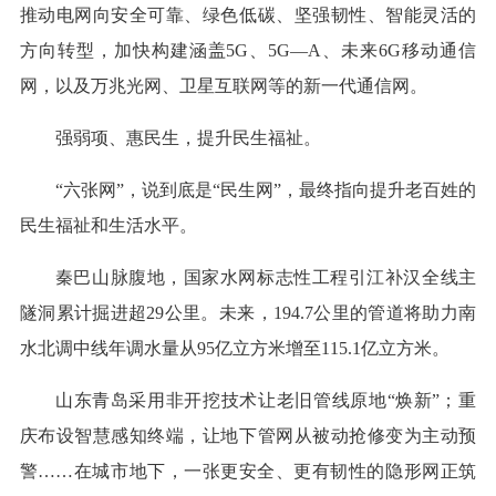
推动电网向安全可靠、绿色低碳、坚强韧性、智能灵活的
方向转型，加快构建涵盖5G、5G—A、未来6G移动通信
网，以及万兆光网、卫星互联网等的新一代通信网。
强弱项、惠民生，提升民生福祉。
“六张网”，说到底是“民生网”，最终指向提升老百姓的
民生福祉和生活水平。
秦巴山脉腹地，国家水网标志性工程引江补汉全线主
隧洞累计掘进超29公里。未来，194.7公里的管道将助力南
水北调中线年调水量从95亿立方米增至115.1亿立方米。
山东青岛采用非开挖技术让老旧管线原地“焕新”；重
庆布设智慧感知终端，让地下管网从被动抢修变为主动预
警……在城市地下，一张更安全、更有韧性的隐形网正筑