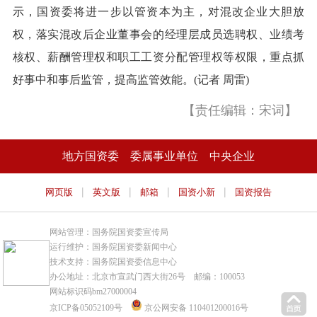
示，国资委将进一步以管资本为主，对混改企业大胆放
权，落实混改后企业董事会的经理层成员选聘权、业绩考
核权、薪酬管理权和职工工资分配管理权等权限，重点抓
好事中和事后监管，提高监管效能。(记者 周雷)
【责任编辑：宋词】
地方国资委
委属事业单位
中央企业
|
|
|
|
网页版
英文版
邮箱
国资小新
国资报告
网站管理：国务院国资委宣传局
运行维护：国务院国资委新闻中心
技术支持：国务院国资委信息中心
办公地址：北京市宣武门西大街26号 邮编：100053
网站标识码bm27000004
京ICP备05052109号
京公网安备 110401200016号