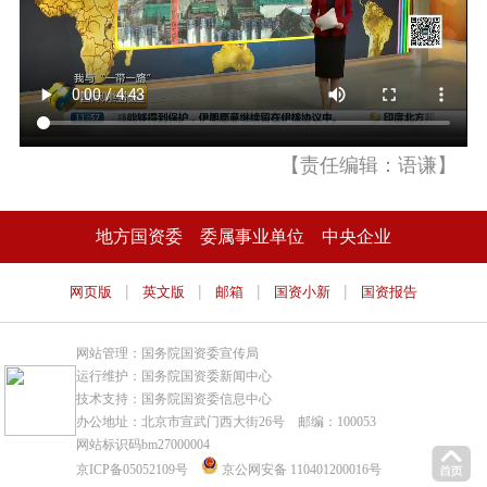
【责任编辑：语谦】
地方国资委
委属事业单位
中央企业
|
|
|
|
网页版
英文版
邮箱
国资小新
国资报告
网站管理：国务院国资委宣传局
运行维护：国务院国资委新闻中心
技术支持：国务院国资委信息中心
办公地址：北京市宣武门西大街26号 邮编：100053
网站标识码bm27000004
京ICP备05052109号
京公网安备 110401200016号