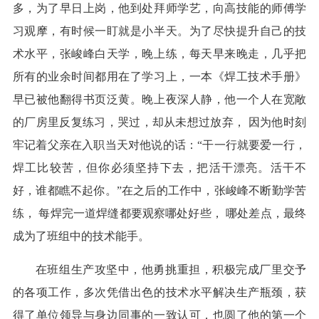
多，为了早日上岗，他到处拜师学艺，向高技能的师傅学
习观摩，有时候一盯就是小半天。为了尽快提升自己的技
术水平，张峻峰白天学，晚上练，每天早来晚走，几乎把
所有的业余时间都用在了学习上，一本《焊工技术手册》
早已被他翻得书页泛黄。晚上夜深人静，他一个人在宽敞
的厂房里反复练习，哭过，却从未想过放弃， 因为他时刻
牢记着父亲在入职当天对他说的话：“干一行就要爱一行，
焊工比较苦，但你必须坚持下去，把活干漂亮。活干不
好，谁都瞧不起你。”在之后的工作中，张峻峰不断勤学苦
练， 每焊完一道焊缝都要观察哪处好些， 哪处差点，最终
成为了班组中的技术能手。
在班组生产攻坚中，他勇挑重担，积极完成厂里交予
的各项工作，多次凭借出色的技术水平解决生产瓶颈，获
得了单位领导与身边同事的一致认可，也圆了他的第一个