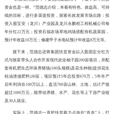
资金也是一样。”范德志介绍，本着有特色、效益高、可持
续的目标，进行多渠道投资，探索长效发展市场出路：投
资入股宝安（龙川）产业园及龙川永鹏程工程机械公司每
年分红22万元；投资石福农场草地鸡场搭配有机蔬菜园，
预计年收益10万元；修建甲子水电站预计年收益8万元等。
接下来，范德志还将集团扶贫资金以入股固定分红方
式与致富带头人合作开发现代农业柚子园200亩项目，并配
套有机肥生态环保养猪场(100头规模)及花生种植(提供花生
枯油渣做肥料)30亩，项目预计5年总投资670万，5年丰产
后年利润在100万以上，盘活700亩山林、土地，估计产值
超过1000万元，能带动养猪、水产、花生等上下游产业链
及30人就业。
实际上，范德志一直把扶贫着力点放在“造血”上，打