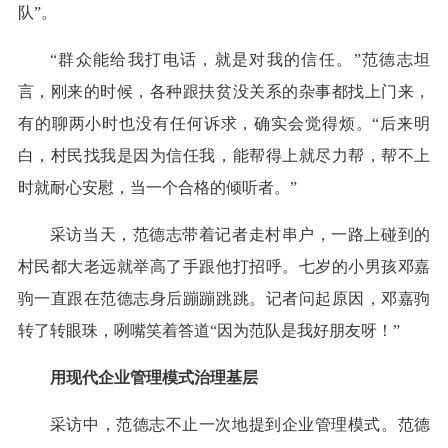
队”。
“群众能给我打电话，就是对我的信任。”范德志坦
言，刚来的时候，各种跟扶贫没关系的杂事都找上门来，
有的聊两小时也没有任何诉求，确实会觉得烦。“后来明
白，村民找我是因为信任我，能帮得上就尽力帮，帮不上
时就耐心安慰，当一个合格的倾听者。”
采访当天，范德志带着记者走村串户，一路上碰到的
村民都大老远就举高了手跟他打招呼。七岁的小男孩邓嘉
驹一直跟在范德志身后蹦蹦跳跳。记者问起原因，邓嘉驹
转了转眼珠，咧嘴笑着答道“因为范队是我好朋友呀！”
用现代企业管理模式治理基层
采访中，范德志不止一次地提到企业管理模式。范德