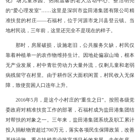
化广场儿童乐园、热闹温馨的老人活动中心、整洁明亮
的“爱心理发室”……这里是深圳市盐田港集团有限公司精
准扶贫的村庄——石福村，位于河源市龙川县登云镇。当
地村民说，三年前，这里还完全不是现在的样子。
那时，房屋破损，设施老旧，公共服务欠缺，村民仅
靠着种植单一的农作物维持生计。因地处偏寂山坳，根本
无产业发展，村中青壮劳动力大量外流，仅剩儿童和老弱
病残留守在村里。由于耕作区大面积闲置，村民收入无保
障，致使贫困人口连年上升。
2016年5月，是这个小村庄的“重生之日”。按照各级党
委政府对精准扶贫工作的部署，石福村成为盐田港集团结
对帮扶的对象之一。三年来，盐田港集团系统及职工累计
投入捐献物资超过700万元，落实各项民生保障政策，改善
基础设施，重点扶植产业致富项目长效发展。去年年底，