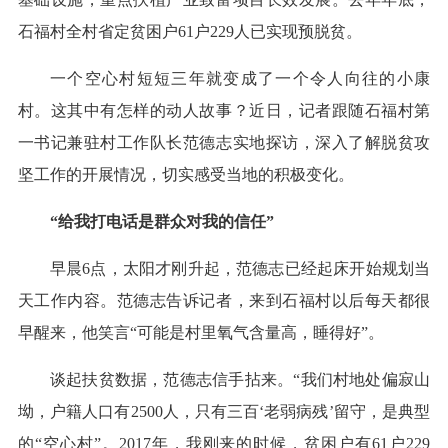
石福村全村省定贫困户61户229人已实现预脱贫。
一个空心村短短三年就变成了一个令人向往的小康
村。这其中有怎样的动人故事？近日，记者跟随石福村第
一书记兼驻村工作队长范德志实地探访，深入了解脱贫攻
坚工作的开展情况，切实感受当地的积极变化。
“给我打电话是群众对我的信任”
早晨6点，太阳才刚升起，范德志已经起床开始规划当
天工作内容。范德志告诉记者，来到石福村以后每天都很
早醒来，他笑言“可能是村里氧气含量高，睡得好”。
谈起扶贫数据，范德志信手拈来。“我们村地处偏寂山
坳，户籍人口有2500人，只有三百‘老弱病残’留守，是典型
的“空心村”。2017年，我刚来的时候，贫困户有61户229