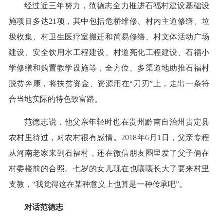
经过近三年努力，范德志全力推进石福村建设基础设
施项目多达21项，其中包括危桥维修、村内主道修缮、垃
圾收集、村卫生医疗室搬迁和简易修缮、村文体活动广场
建设、安全饮用水工程建设、村道亮化工程建设、石福小
学修缮和购置教学设施等，全方位、多渠道地助推石福村
脱贫奔康，将扶贫资金、资源用在“刀刃”上，走出一条符
合当地实际的特色致富路。
范德志说，他父亲年轻时也在贵州黔南自治州贵定县
农村里待过，对农村很有感情。2018年6月1日，父亲专程
从河南老家来到石福村，还在微信朋友圈里发了父子俩在
村委楼前的合照。七岁的女儿现在也嚷嚷长大了要来村里
支教，“我觉得这在某种意义上也算是一种传承吧”。
对话范德志