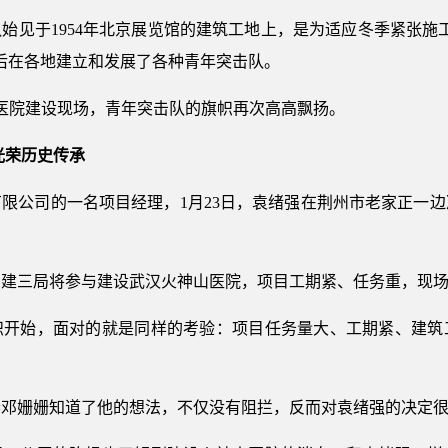
始见于1954年北京展览馆的建筑工地上，是为适应冬季紧张施
后在各地建立和发展了各种青年突击队。
神山医院建设现场，青年突击队的旗帜再次高高飘扬。
的光荣历史传承
限公司的一名项目经理，1月23日，袁绪强在荆州市老家正一
中建三局将参与建设武汉火神山医院，项目工期紧、任务重，现
帜开始，面对的就是同样的考验：项目任务量大、工期紧、建筑
妻邓姗姗知道了他的想法，不仅没有阻拦，反而对袁绪强的决定