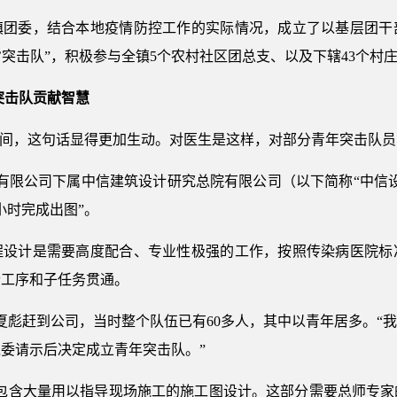
镇团委，结合本地疫情防控工作的实际情况，成立了以基层团干
疫’突击队”，积极参与全镇5个农村社区团总支、以及下辖43个村
突击队贡献智慧
期间，这句话显得更加生动。对医生是这样，对部分青年突击队
设有限公司下属中信建筑设计研究总院有限公司（以下简称“中信
小时完成出图”。
程设计是需要高度配合、专业性极强的工作，按照传染病医院标
个工序和子任务贯通。
记夏彪赶到公司，当时整个队伍已有60多人，其中以青年居多。“
委请示后决定成立青年突击队。”
，包含大量用以指导现场施工的施工图设计。这部分需要总师专家