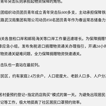
，青年突击队则承担起物资保障的角色。
团组织动员团员青年成立青年突击队600多支，主动承担保障
路武汉局集团有限公司动员850名团员青年作为春运常态储备力
。
海关各旅检口岸和邮局海关等口岸工作量迅速增长。为保障捐赠
障应急小组，发布免税进口捐赠物资通关办理指引，开通24小
税物资通关疑难问题，全力保障捐赠物资快速通关。
突击队也一直站在最前列。
居民区，约有家庭2.4万余户，人口密度大、老龄人口多、人户
“居村委预约登记+指定药店购买”模式的第一天。为避免出现居
登记等工作，极大地提高了社区居民口罩预约效率。