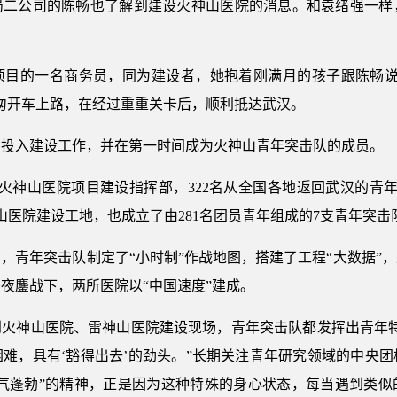
局二公司的陈畅也了解到建设火神山医院的消息。和袁绪强一样
项目的一名商务员，同为建设者，她抱着刚满月的孩子跟陈畅说
匆开车上路，在经过重重关卡后，顺利抵达武汉。
刻投入建设工作，并在第一时间成为火神山青年突击队的成员。
建火神山医院项目建设指挥部，322名从全国各地返回武汉的青
山医院建设工地，也成立了由281名团员青年组成的7支青年突击
，青年突击队制定了“小时制”作战地图，搭建了工程“大数据”，
夜鏖战下，两所医院以“中国速度”建成。
地到火神山医院、雷神山医院建设现场，青年突击队都发挥出青年
难，具有‘豁得出去’的劲头。”长期关注青年研究领域的中央
朝气蓬勃”的精神，正是因为这种特殊的身心状态，每当遇到类