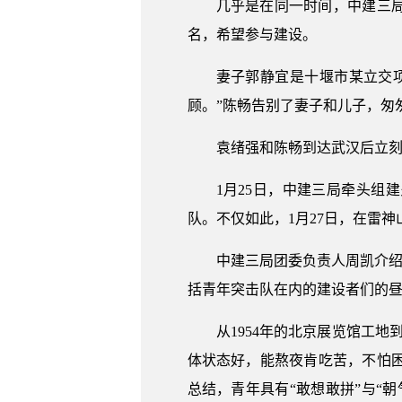
几乎是在同一时间，中建三
名，希望参与建设。
妻子郭静宜是十堰市某立交
顾。”陈畅告别了妻子和儿子，匆
袁绪强和陈畅到达武汉后立
1月25日，中建三局牵头组
队。不仅如此，1月27日，在雷神
中建三局团委负责人周凯介绍
括青年突击队在内的建设者们的昼
从1954年的北京展览馆工
体状态好，能熬夜肯吃苦，不怕困
总结，青年具有“敢想敢拼”与“