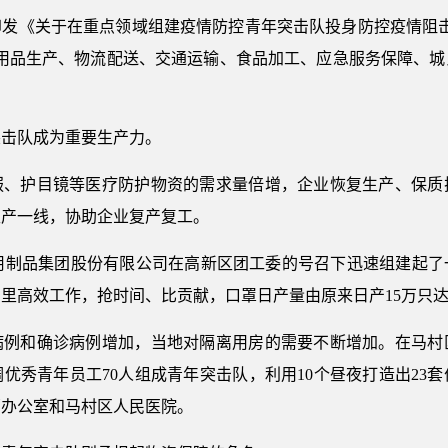
中央印发《关于在重点领域组建疫情防控青年突击队投身防控疫情阻
护用品生产、物流配送、交通运输、食品加工、应急服务保障、城
突击队成为重要生产力。
服、护目镜等医疗防护物资的需求量倍增，企业恢复生产、保质
生产一线，协助企业复产复工。
医用制品集团股份有限公司在高新区团工委的号召下迅速组建起了
里高效工作，抢时间、比贡献，口罩日产量由原来日产15万只达
病例和确诊病例增加，当地对隔离用房的需要不断增加。在马村
优秀青年员工70人组成青年突击队，利用10个昼夜打造出23套
部办公室和马村区人民医院。