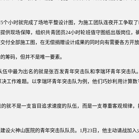
用5个小时就完成了场地平整设计图，为施工团队连夜开工争取了
目提供现场保障，组织共青团员24小时轮班值守图纸出版岗位，确
队交付全部施工图，在无偿捐赠设计成果的同时向有需要各方开
情的筹码，但并不是唯一要素。
突击队伍中最为出名的就是张百发青年突击队和李瑞环青年突击队
解决工作难题。以李瑞环青年突击队为例，他们巧妙利用计算数
表的就不是一支盲目追求速度的队伍，而是一支尊重客观规律，
与建设火神山医院的青年突击队队员。1月23日，他主动请战加入