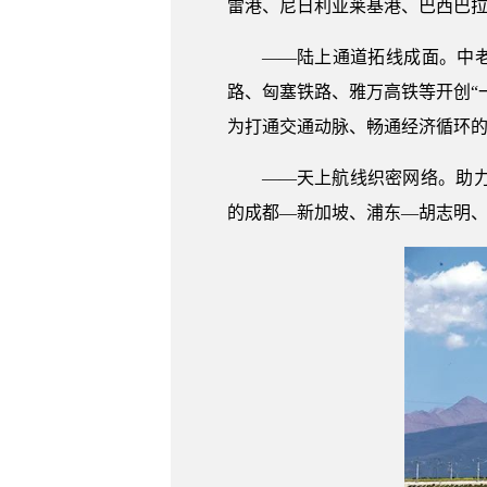
雷港、尼日利亚莱基港、巴西巴拉
——陆上通道拓线成面。中老
路、匈塞铁路、雅万高铁等开创“
为打通交通动脉、畅通经济循环的“
——天上航线织密网络。助
的成都—新加坡、浦东—胡志明