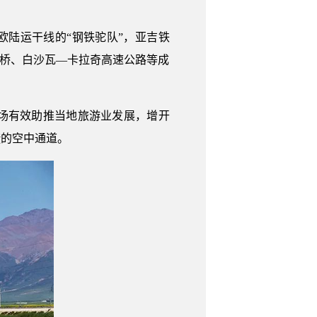
欧陆运干线的“钢铁驼队”，亚吉铁
大桥、白沙瓦—卡拉奇高速公路等成
场有效助推当地旅游业发展，增开
捷的空中通道。