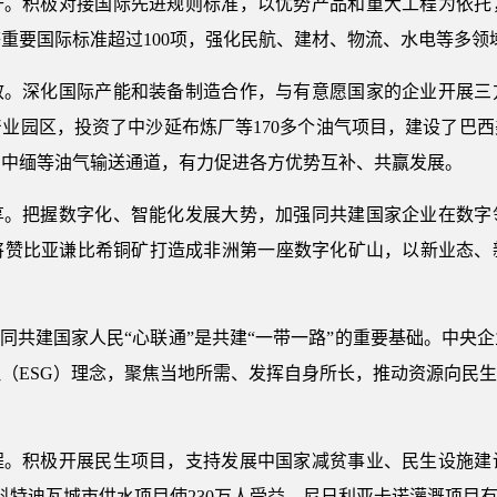
升。积极对接国际先进规则标准，以优势产品和重大工程为依托
重要国际标准超过100项，强化民航、建材、物流、水电等多领
效。深化国际产能和装备制造合作，与有意愿国家的企业开展三
产业园区，投资了中沙延布炼厂等170多个油气项目，建设了巴
、中缅等油气输送通道，有力促进各方优势互补、共赢发展。
享。把握数字化、智能化发展大势，加强同共建国家企业在数字
将赞比亚谦比希铜矿打造成非洲第一座数字化矿山，以新业态、
。同共建国家人民“心联通”是共建“一带一路”的重要基础。中央
（ESG）理念，聚焦当地所需、发挥自身所长，推动资源向民
程。积极开展民生项目，支持发展中国家减贫事业、民生设施建
，科特迪瓦城市供水项目使230万人受益，尼日利亚卡诺灌溉项目