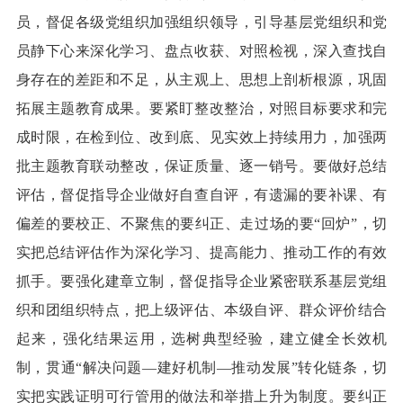
员，督促各级党组织加强组织领导，引导基层党组织和党
员静下心来深化学习、盘点收获、对照检视，深入查找自
身存在的差距和不足，从主观上、思想上剖析根源，巩固
拓展主题教育成果。要紧盯整改整治，对照目标要求和完
成时限，在检到位、改到底、见实效上持续用力，加强两
批主题教育联动整改，保证质量、逐一销号。要做好总结
评估，督促指导企业做好自查自评，有遗漏的要补课、有
偏差的要校正、不聚焦的要纠正、走过场的要“回炉”，切
实把总结评估作为深化学习、提高能力、推动工作的有效
抓手。要强化建章立制，督促指导企业紧密联系基层党组
织和团组织特点，把上级评估、本级自评、群众评价结合
起来，强化结果运用，选树典型经验，建立健全长效机
制，贯通“解决问题—建好机制—推动发展”转化链条，切
实把实践证明可行管用的做法和举措上升为制度。要纠正