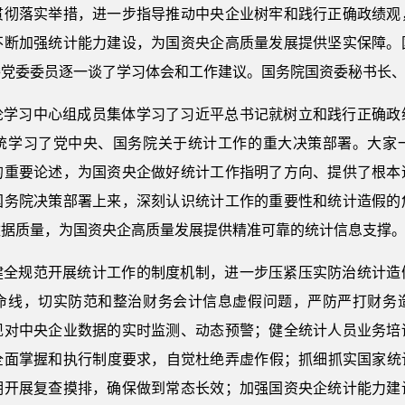
贯彻落实举措，进一步指导推动中央企业树牢和践行正确政绩观
不断加强统计能力建设，为国资央企高质量发展提供坚实保障。
委党委委员逐一谈了学习体会和工作建议。国务院国资委秘书长
论学习中心组成员集体学习了习近平总书记就树立和践行正确政
统学习了党中央、国务院关于统计工作的重大决策部署。大家
的重要论述，为国资央企做好统计工作指明了方向、提供了根本
国务院决策部署上来，深刻认识统计工作的重要性和统计造假的
数据质量，为国资央企高质量发展提供精准可靠的统计信息支撑
健全规范开展统计工作的制度机制，进一步压紧压实防治统计造
命线，切实防范和整治财务会计信息虚假问题，严防严打财务
现对中央企业数据的实时监测、动态预警；健全统计人员业务培
面掌握和执行制度要求，自觉杜绝弄虚作假；抓细抓实国家统计
期开展复查摸排，确保做到常态长效；加强国资央企统计能力建