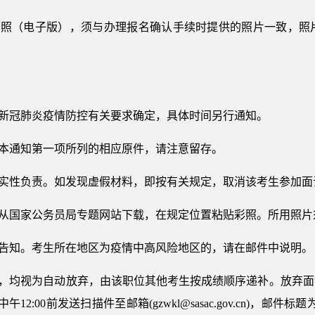
件照（电子版），须与办理报名确认手续时提供的照片一致，照片
合新冠肺炎疫情防控有关要求确定，具体时间另行通知。
带本通知第一项所列的相应原件，请注意留存。
真实性负责。如发现虚假材料，即按有关规定，取消该考生参加面
可从国家公务员局专题网站下载，在规定位置粘贴彩照。所用照
时告知。考生所在地区为疫情中高风险地区的，请在邮件中说明。
者，均视为自动放弃，由该职位其他考生按成绩顺序递补。放弃
2:00前发送扫描件至邮箱(gzwkl@sasac.gov.cn)，邮件