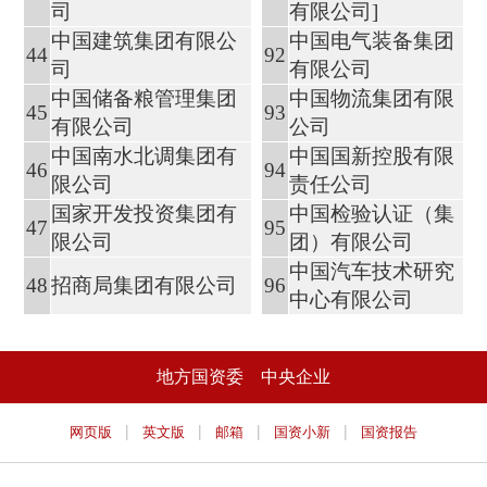
司
有限公司]
中国建筑集团有限公
中国电气装备集团
44
92
司
有限公司
中国储备粮管理集团
中国物流集团有限
45
93
有限公司
公司
中国南水北调集团有
中国国新控股有限
46
94
限公司
责任公司
国家开发投资集团有
中国检验认证（集
47
95
限公司
团）有限公司
中国汽车技术研究
48
招商局集团有限公司
96
中心有限公司
地方国资委
中央企业
|
|
|
|
网页版
英文版
邮箱
国资小新
国资报告