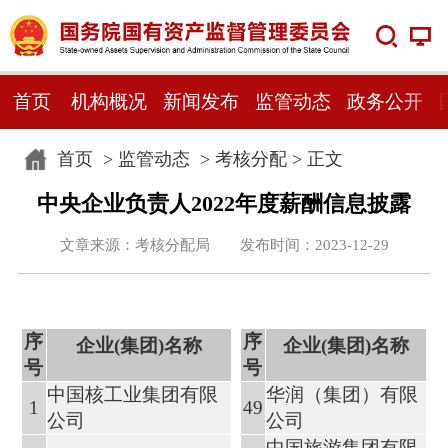
首页
机构概况
新闻发布
监管动态
政务公开
首页
>
监管动态
>
考核分配
> 正文
中央企业负责人2022年度薪酬信息披露
文章来源：考核分配局 发布时间：2023-12-29
序
序
企业(集团)名称
企业(集团)名称
号
号
中国核工业集团有限
华润（集团）有限
1
49
公司
公司
中国旅游集团有限