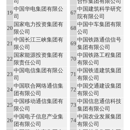
司
合作集团有限公司
中国华电集团有限公
中国建筑科学研究
19
67
司
院有限公司
国家电力投资集团有
中国中车集团有限
20
68
限公司
公司
中国长江三峡集团有
中国铁路通信信号
21
69
限公司
集团有限公司
国家能源投资集团有
中国铁路工程集团
22
70
限责任公司
有限公司
中国电信集团有限公
中国铁道建筑集团
23
71
司
有限公司
中国联合网络通信集
中国交通建设集团
24
72
团有限公司
有限公司
中国移动通信集团有
中国信息通信科技
25
73
限公司
集团有限公司
中国电子信息产业集
中国农业发展集团
26
74
团有限公司
有限公司