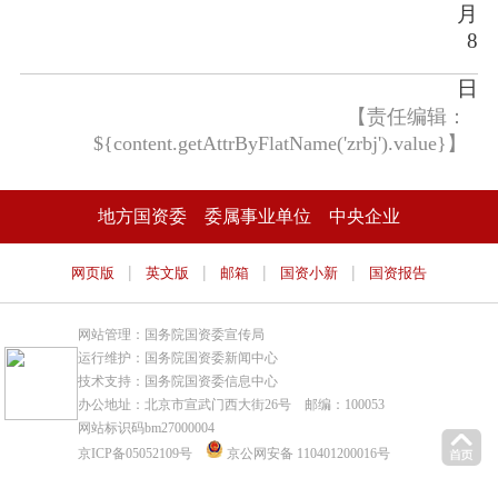
月
8
日
【责任编辑：
${content.getAttrByFlatName('zrbj').value}】
地方国资委
委属事业单位
中央企业
|
|
|
|
网页版
英文版
邮箱
国资小新
国资报告
网站管理：国务院国资委宣传局
运行维护：国务院国资委新闻中心
技术支持：国务院国资委信息中心
办公地址：北京市宣武门西大街26号 邮编：100053
网站标识码bm27000004
京ICP备05052109号
京公网安备 110401200016号