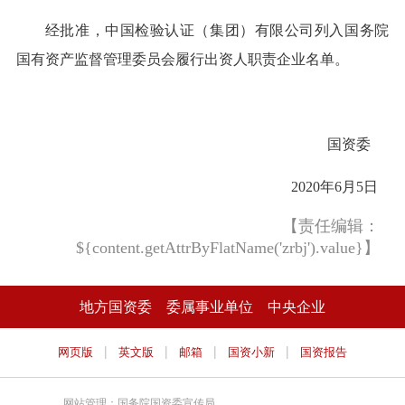
经批准，中国检验认证（集团）有限公司列入国务院
国有资产监督管理委员会履行出资人职责企业名单。
国资委
2020年6月5日
【责任编辑：
${content.getAttrByFlatName('zrbj').value}】
地方国资委
委属事业单位
中央企业
|
|
|
|
网页版
英文版
邮箱
国资小新
国资报告
网站管理：国务院国资委宣传局