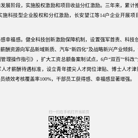
和发展阶段，实施股权激励和项目收益分红激励。三年来，累计推
业实施科技型企业股权和分红激励，长安望江等14户企业开展项
得感幸福感。健全科技创新激励保障机制，设置强军首责、科技创
动薪酬资源向军品新域新质、汽车“新四化”及战略新兴产业倾斜
管理操作指引》，扩大工资总额备案制试点，6户“双百”“科改
军人才薪酬待遇标准，设立青年拔尖人才岗位津贴、博士人才津
员绩效考核覆盖率100%，干部员工获得感、幸福感显著增强。
扫一扫在手机打开当前页