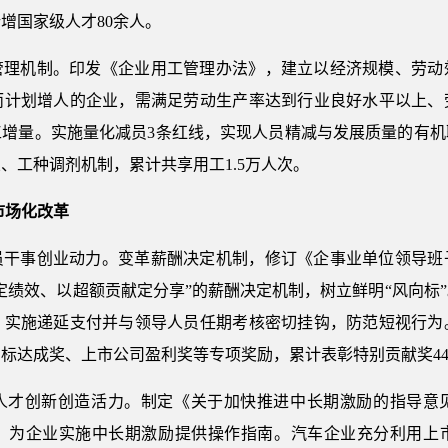
增国家级人才80余人。
管理机制。印发《企业用工管理办法》，建立以经济规模、劳动
而计划增人的企业，需满足劳动生产率达到行业良好水平以上、
工增量。实施量化减员3条红线，实现人员精减与发展质量的有机
、工种调剂机制，累计共享用工1.5万人次。
市场化改革
员干事创业动力。变革薪酬决定机制，修订《企事业单位领导班
定绩效、以超额贡献定分享”的薪酬决定机制，树立鲜明“风向标
，实施递延支付并与领导人员任期考核密切挂钩，防范短视行为
标达成奖、上市公司盈利奖等专项奖励，累计表彰特别贡献奖4
人才创新创造活力。制定《关于加快推进中长期激励的指导意
，为企业实施中长期激励提供操作指南。汽车企业充分利用上