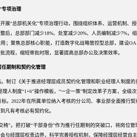
”专项治理
开展“总部机关化”专项治理行动，围绕组织体系、运营机制、
整后，总部部门减少18%、处室减少20%、人员编制减少7%，
作用；聚焦总部核心职能，打造数字化战略管控型总部，建设OA
审批流程，缩短审批时限，显著提高总部办公及决策效率。
层任期制和契约化管理
盖。制订《关于推进经理层成员契约化管理和职业经理人制度的
业经理人制度“1+6”操作模板，“一企一策”制定改革子方案，全
标。2022年在所属单位纳入考核的分公司、事业部全面推行
做到凡有考核必有契约化。
铁交椅”。把打破“干部身份”作为推行任期制的突破口，将岗位
事会与经理层权责边界，科学完善授权机制，保障经理层经营自