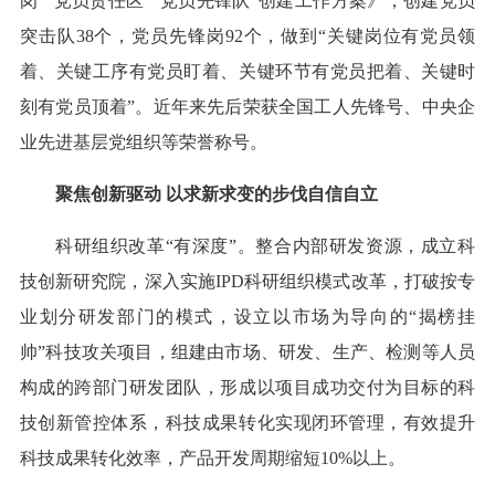
岗”“党员责任区”“党员先锋队”创建工作方案》，创建党员
突击队38个，党员先锋岗92个，做到“关键岗位有党员领
着、关键工序有党员盯着、关键环节有党员把着、关键时
刻有党员顶着”。近年来先后荣获全国工人先锋号、中央企
业先进基层党组织等荣誉称号。
聚焦创新驱动 以求新求变的步伐自信自立
科研组织改革“有深度”。整合内部研发资源，成立科
技创新研究院，深入实施IPD科研组织模式改革，打破按专
业划分研发部门的模式，设立以市场为导向的“揭榜挂
帅”科技攻关项目，组建由市场、研发、生产、检测等人员
构成的跨部门研发团队，形成以项目成功交付为目标的科
技创新管控体系，科技成果转化实现闭环管理，有效提升
科技成果转化效率，产品开发周期缩短10%以上。